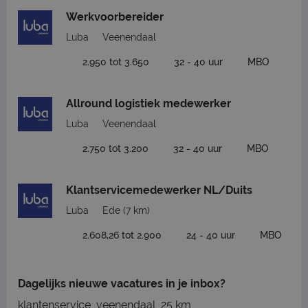
Werkvoorbereider
Luba
Veenendaal
2.950 tot 3.650
32 - 40 uur
MBO
Allround logistiek medewerker
Luba
Veenendaal
2.750 tot 3.200
32 - 40 uur
MBO
Klantservicemedewerker NL/Duits
Luba
Ede
(7 km)
2.608,26 tot 2.900
24 - 40 uur
MBO
Dagelijks nieuwe vacatures in je inbox?
klantenservice, veenendaal, 25 km