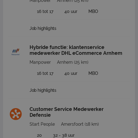
Manpower
Arnhem
(25 km)
16 tot 17
40 uur
MBO
Job highlights
Hybride functie: klantenservice
medewerker DHL eCommerce Arnhem
Manpower
Arnhem
(25 km)
16 tot 17
40 uur
MBO
Job highlights
Customer Service Medewerker
Defensie
Start People
Amersfoort
(18 km)
20
32 - 38 uur