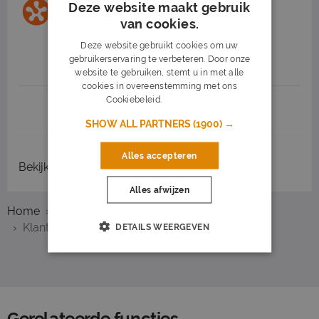
Operationeel Administratief
Deze website maakt gebruik
Medewerker voor GLS Wijchen
van cookies.
Start People
Wijchen
(27 km)
Deze website gebruikt cookies om uw
gebruikerservaring te verbeteren. Door onze
2.700 tot 3.300
32 - 40 uur
website te gebruiken, stemt u in met alle
cookies in overeenstemming met ons
Cookiebeleid.
Lees verder
1
2
3
Volgende >
SHOW ALL PARTNERS
(1900) →
Alles accepteren
Bekijk
recent gesloten vacatures
Alles afwijzen
Home
Overzicht vacatures
Veenendaal
Klantenservice
DETAILS WEERGEVEN
Gerelateerde functies