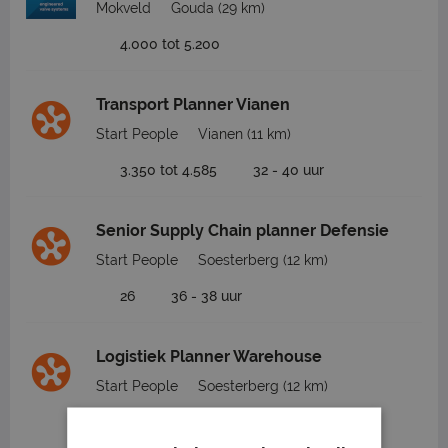
Mokveld
Gouda
(29 km)
4.000 tot 5.200
Transport Planner Vianen
Start People
Vianen
(11 km)
3.350 tot 4.585
32 - 40 uur
Senior Supply Chain planner Defensie
Start People
Soesterberg
(12 km)
26
36 - 38 uur
Logistiek Planner Warehouse
Start People
Soesterberg
(12 km)
21
32 - 38 uur