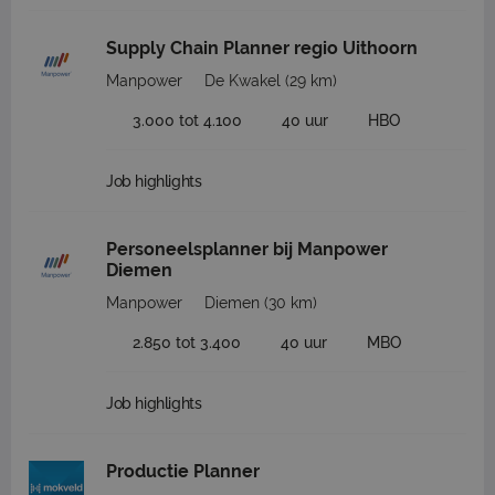
Supply Chain Planner regio Uithoorn
Manpower
De Kwakel
(29 km)
3.000 tot 4.100
40 uur
HBO
Job highlights
Personeelsplanner bij Manpower
Diemen
Manpower
Diemen
(30 km)
2.850 tot 3.400
40 uur
MBO
Job highlights
Productie Planner