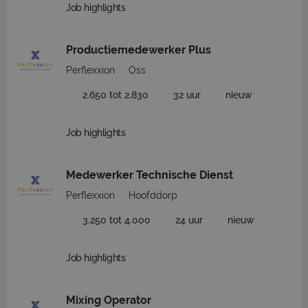
Job highlights
Productiemedewerker Plus
Perflexxion
Oss
2.650 tot 2.830
32 uur
nieuw
Job highlights
Medewerker Technische Dienst
Perflexxion
Hoofddorp
3.250 tot 4.000
24 uur
nieuw
Job highlights
Mixing Operator