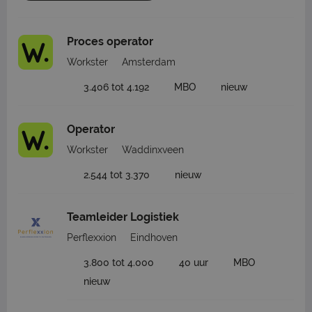
Proces operator
Workster
Amsterdam
3.406 tot 4.192
MBO
nieuw
Operator
Workster
Waddinxveen
2.544 tot 3.370
nieuw
Teamleider Logistiek
Perflexxion
Eindhoven
3.800 tot 4.000
40 uur
MBO
nieuw