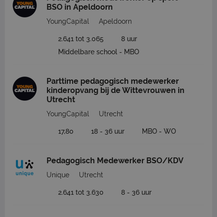
BSO in Apeldoorn
YoungCapital
Apeldoorn
2.641 tot 3.065
8 uur
Middelbare school - MBO
Parttime pedagogisch medewerker
kinderopvang bij de Wittevrouwen in
Utrecht
YoungCapital
Utrecht
17,80
18 - 36 uur
MBO - WO
Pedagogisch Medewerker BSO/KDV
Unique
Utrecht
2.641 tot 3.630
8 - 36 uur