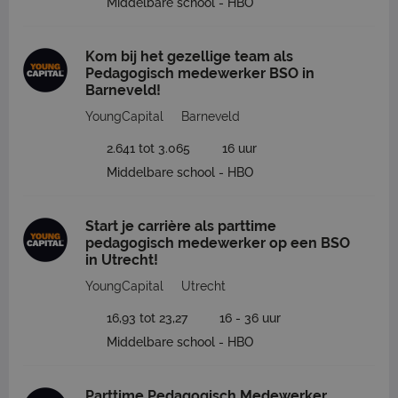
Middelbare school - HBO
Kom bij het gezellige team als
Pedagogisch medewerker BSO in
Barneveld!
YoungCapital
Barneveld
2.641 tot 3.065
16 uur
Middelbare school - HBO
Start je carrière als parttime
pedagogisch medewerker op een BSO
in Utrecht!
YoungCapital
Utrecht
16,93 tot 23,27
16 - 36 uur
Middelbare school - HBO
Parttime Pedagogisch Medewerker