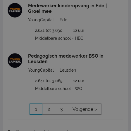
Medewerker kinderopvang in Ede |
Groei mee
YoungCapital
Ede
2.641 tot 3.630
12 uur
Middelbare school - HBO
Pedagogisch medewerker BSO in
Leusden
YoungCapital
Leusden
2.641 tot 3.065
12 uur
Middelbare school - WO
1
2
3
Volgende >