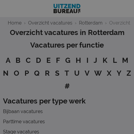
Home
Overzicht vacatures
Rotterdam
Overzicht
Overzicht vacatures in Rotterdam
Vacatures per functie
A
B
C
D
E
F
G
H
I
J
K
L
M
N
O
P
Q
R
S
T
U
V
W
X Y Z
#
Vacatures per type werk
Bijbaan vacatures
Parttime vacatures
Stage vacatures