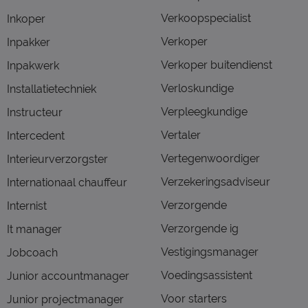
Verkoopspecialist
Inkoper
Verkoper
Inpakker
Verkoper buitendienst
Inpakwerk
Verloskundige
Installatietechniek
Verpleegkundige
Instructeur
Vertaler
Intercedent
Vertegenwoordiger
Interieurverzorgster
Verzekeringsadviseur
Internationaal chauffeur
Verzorgende
Internist
Verzorgende ig
It manager
Vestigingsmanager
Jobcoach
Voedingsassistent
Junior accountmanager
Voor starters
Junior projectmanager