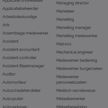
Applicatie ontwikkelaar
Managing director
Applicatiebeheerder
Marketeer
Arbeidsdeskundige
Marketing
Arts
Marketing manager
Assemblage medewerker
Marketing medewerker
Assistent
Matroos
Assistent accountant
Mechanical engineer
Assistent controller
Medewerker bediening
Assistent filiaalmanager
Medewerker burgerzaken
Auditor
Medewerker
Automonteur
personeelszaken
Autoschadehersteller
Medisch secretaresse
Autospuiter
Metaalbewerker
Autoverkoper
Metaalbewerking