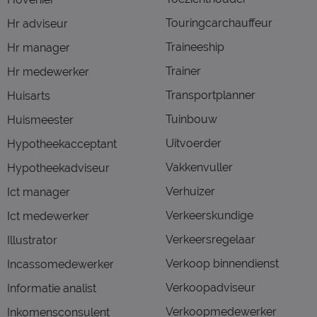
Touringcarchauffeur
Hr adviseur
Traineeship
Hr manager
Trainer
Hr medewerker
Transportplanner
Huisarts
Tuinbouw
Huismeester
Uitvoerder
Hypotheekacceptant
Vakkenvuller
Hypotheekadviseur
Verhuizer
Ict manager
Verkeerskundige
Ict medewerker
Verkeersregelaar
Illustrator
Verkoop binnendienst
Incassomedewerker
Verkoopadviseur
Informatie analist
Verkoopmedewerker
Inkomensconsulent