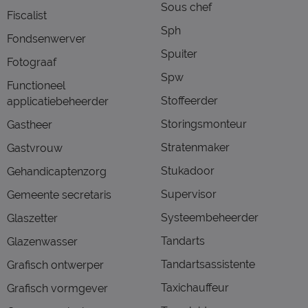
Sous chef
Fiscalist
Sph
Fondsenwerver
Spuiter
Fotograaf
Spw
Functioneel
Stoffeerder
applicatiebeheerder
Storingsmonteur
Gastheer
Stratenmaker
Gastvrouw
Stukadoor
Gehandicaptenzorg
Supervisor
Gemeente secretaris
Systeembeheerder
Glaszetter
Tandarts
Glazenwasser
Tandartsassistente
Grafisch ontwerper
Taxichauffeur
Grafisch vormgever