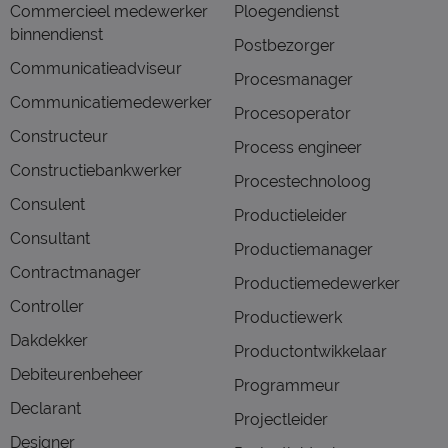
Commercieel medewerker
Ploegendienst
binnendienst
Postbezorger
Communicatieadviseur
Procesmanager
Communicatiemedewerker
Procesoperator
Constructeur
Process engineer
Constructiebankwerker
Procestechnoloog
Consulent
Productieleider
Consultant
Productiemanager
Contractmanager
Productiemedewerker
Controller
Productiewerk
Dakdekker
Productontwikkelaar
Debiteurenbeheer
Programmeur
Declarant
Projectleider
Designer