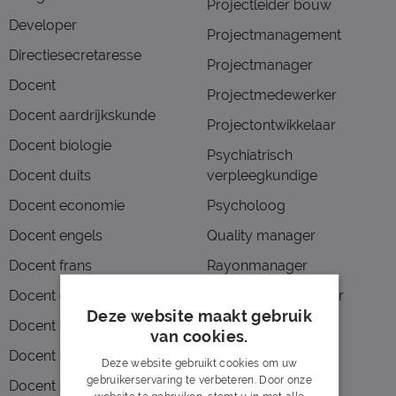
Projectleider bouw
Developer
Projectmanagement
Directiesecretaresse
Projectmanager
Docent
Projectmedewerker
Docent aardrijkskunde
Projectontwikkelaar
Docent biologie
Psychiatrisch
Docent duits
verpleegkundige
Docent economie
Psycholoog
Docent engels
Quality manager
Docent frans
Rayonmanager
Docent geschiedenis
Reachtruckchauffeur
Deze website maakt gebruik
Docent hbo
Receptie
van cookies.
Docent mbo
Receptioniste
Deze website gebruikt cookies om uw
gebruikerservaring te verbeteren. Door onze
Docent natuurkunde
Recruiter