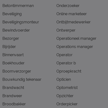
Betontimmerman
Onderzoeker
Beveiliging
Online marketeer
Beveiligingsmonteur
Ontbijtmedewerker
Bewindvoerder
Ontwerper
Bezorger
Operationeel manager
Bijrijder
Operations manager
Binnenvaart
Operator
Boekhouder
Operator b
Boomverzorger
Oproepkracht
Bouwkundig tekenaar
Opticien
Brandwacht
Optometrist
Brandweer
Opzichter
Broodbakker
Orderpicker