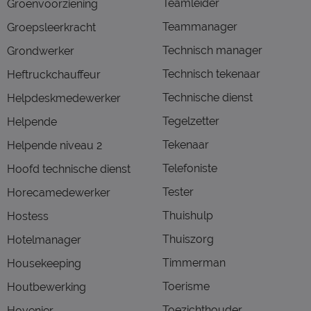
Teamleider
Groenvoorziening
Teammanager
Groepsleerkracht
Technisch manager
Grondwerker
Technisch tekenaar
Heftruckchauffeur
Technische dienst
Helpdeskmedewerker
Tegelzetter
Helpende
Tekenaar
Helpende niveau 2
Telefoniste
Hoofd technische dienst
Tester
Horecamedewerker
Thuishulp
Hostess
Thuiszorg
Hotelmanager
Timmerman
Housekeeping
Toerisme
Houtbewerking
Toezichthouder
Hovenier