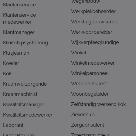
Wegenbouw
Klantenservice
Werkplekbeheerder
Klantenservice
Werktuigbouwkunde
medewerker
Werkvoorbereider
Klantmanager
Wijkverpleegkundige
Klinisch psycholoog
Winkel
Klusjesman
Winkelmedewerker
Koerier
Winkelpersoneel
Kok
Wmo consulent
Kraamverzorgende
Woonbegeleider
Kraanmachinist
Zelfstandig werkend kok
Kwaliteitsmanager
Ziekenhuis
Kwaliteitsmedewerker
Zorgconsulent
Laborant
Zweminstructeur
Laboratorium