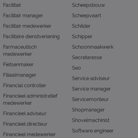
Facilitair
Scheepsbouw
Facilitair manager
Scheepvaart
Facilitair medewerker
Schilder
Facilitaire dienstverlening
Schipper
Farmaceutisch
Schoonmaakwerk
medewerker
Secretaresse
Fietsenmaker
Seo
Filiaalmanager
Service adviseur
Financial controller
Service manager
Financieel administratief
Servicemonteur
medewerker
Shopmanager
Financieel adviseur
Shovelmachinist
Financieel directeur
Software engineer
Financieel medewerker