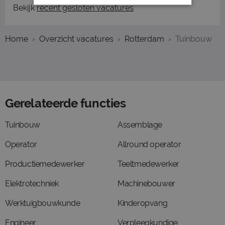
Bekijk
recent gesloten vacatures
Home
Overzicht vacatures
Rotterdam
Tuinbouw
Gerelateerde functies
Tuinbouw
Assemblage
Operator
Allround operator
Productiemedewerker
Teeltmedewerker
Elektrotechniek
Machinebouwer
Werktuigbouwkunde
Kinderopvang
Engineer
Verpleegkundige