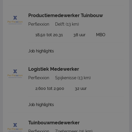
Productiemedewerker Tuinbouw
Perflexxion
Delft
(13 km)
18,50 tot 20,31
38 uur
MBO
Job highlights
Logistiek Medewerker
Perflexxion
Spijkenisse
(13 km)
2.600 tot 2.900
32 uur
Job highlights
Tuinbouwmedewerker
Perflexxion
Zoetermeer
(15 km)