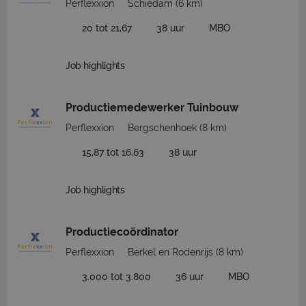
Perflexxion
Schiedam
(6 km)
20 tot 21,67
38 uur
MBO
Job highlights
Productiemedewerker Tuinbouw
Perflexxion
Bergschenhoek
(8 km)
15,87 tot 16,63
38 uur
Job highlights
Productiecoördinator
Perflexxion
Berkel en Rodenrijs
(8 km)
3.000 tot 3.800
36 uur
MBO