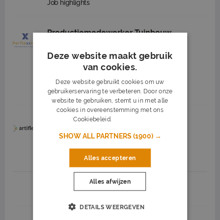
Job highlights
Productiemedewerker Tuinbouw
Perflexxion
Den Haag
(21 km)
Deze website maakt gebruik
16,47
38 uur
MBO
van cookies.
Deze website gebruikt cookies om uw
gebruikerservaring te verbeteren. Door onze
Job highlights
website te gebruiken, stemt u in met alle
cookies in overeenstemming met ons
Cookiebeleid.
Lees verder
Allround pijpfitter
SHOW ALL PARTNERS
(1900) →
Artiflex B.V.
Rotterdam
3.700 tot 4.800
40 uur
Alles accepteren
Alles afwijzen
1
2
3
Volgende >
DETAILS WEERGEVEN