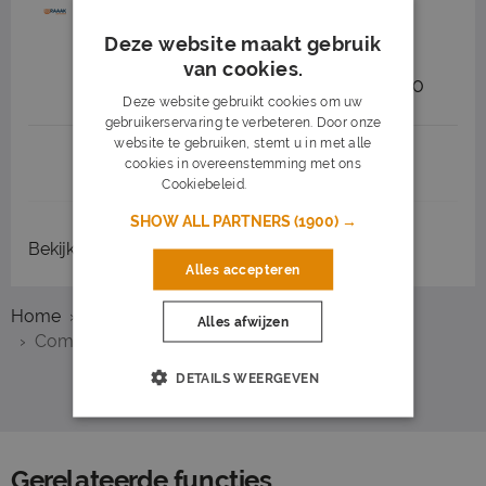
Binnendienst
Deze website maakt gebruik
RAAAK Personeel.
Sliedrecht
(23 km)
van cookies.
2.700 tot 3.750
32 - 40 uur
MBO
Deze website gebruikt cookies om uw
gebruikerservaring te verbeteren. Door onze
website te gebruiken, stemt u in met alle
1
2
3
Volgende >
cookies in overeenstemming met ons
Cookiebeleid.
Lees verder
SHOW ALL PARTNERS
(1900) →
Bekijk
recent gesloten vacatures
Alles accepteren
Home
Overzicht vacatures
Rotterdam
Alles afwijzen
Commercieel medewerker
DETAILS WEERGEVEN
Gerelateerde functies