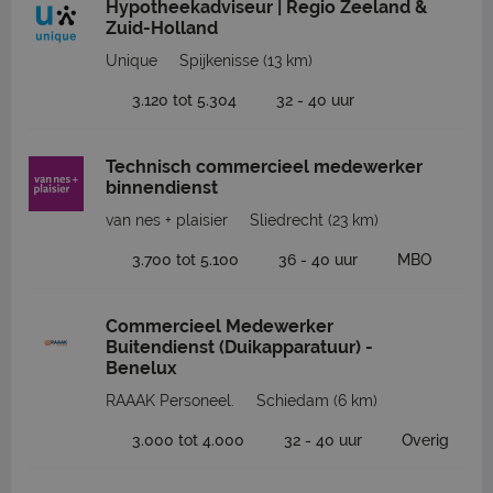
Hypotheekadviseur | Regio Zeeland &
Zuid-Holland
Unique
Spijkenisse
(13 km)
3.120 tot 5.304
32 - 40 uur
Technisch commercieel medewerker
binnendienst
van nes + plaisier
Sliedrecht
(23 km)
3.700 tot 5.100
36 - 40 uur
MBO
Commercieel Medewerker
Buitendienst (Duikapparatuur) -
Benelux
RAAAK Personeel.
Schiedam
(6 km)
3.000 tot 4.000
32 - 40 uur
Overig