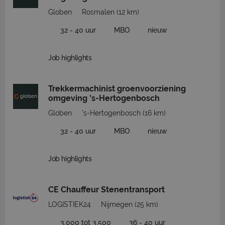
Globen
Rosmalen
(12 km)
32 - 40 uur
MBO
nieuw
Job highlights
Trekkermachinist groenvoorziening
omgeving 's-Hertogenbosch
Globen
's-Hertogenbosch
(16 km)
32 - 40 uur
MBO
nieuw
Job highlights
CE Chauffeur Stenentransport
LOGISTIEK24
Nijmegen
(25 km)
3.000 tot 3.500
36 - 40 uur