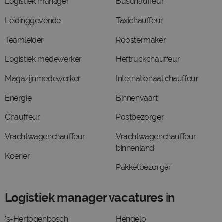
Logistiek manager
Buschauffeur
Leidinggevende
Taxichauffeur
Teamleider
Roostermaker
Logistiek medewerker
Heftruckchauffeur
Magazijnmedewerker
Internationaal chauffeur
Energie
Binnenvaart
Chauffeur
Postbezorger
Vrachtwagenchauffeur
Vrachtwagenchauffeur
binnenland
Koerier
Pakketbezorger
Logistiek manager vacatures in
's-Hertogenbosch
Hengelo