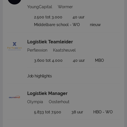
YoungCapital
Wormer
2.500 tot 3.000
40 uur
Middelbare school - WO
nieuw
Logistiek Teamleider
Perflexxion
Kaatsheuvel
3.600 tot 4.000
40 uur
MBO
Job highlights
Logistiek Manager
Olympia
Oosterhout
5.833 tot 7.500
38 uur
HBO - WO