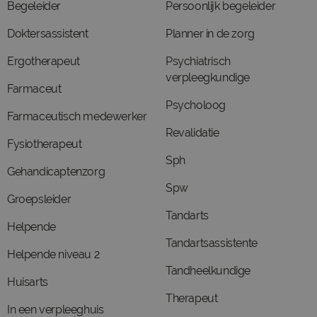
Begeleider
Persoonlijk begeleider
Doktersassistent
Planner in de zorg
Ergotherapeut
Psychiatrisch
verpleegkundige
Farmaceut
Psycholoog
Farmaceutisch medewerker
Revalidatie
Fysiotherapeut
Sph
Gehandicaptenzorg
Spw
Groepsleider
Tandarts
Helpende
Tandartsassistente
Helpende niveau 2
Tandheelkundige
Huisarts
Therapeut
In een verpleeghuis