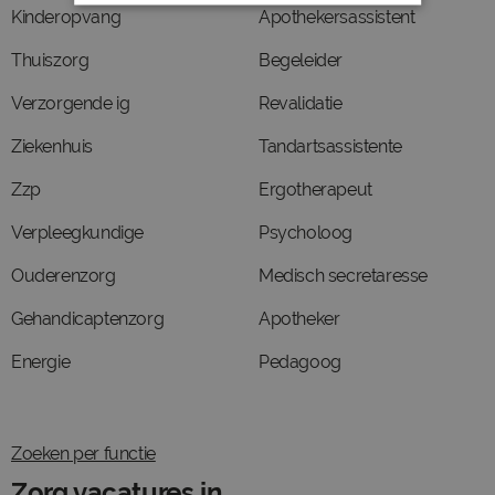
Kinderopvang
Apothekersassistent
Thuiszorg
Begeleider
Verzorgende ig
Revalidatie
Ziekenhuis
Tandartsassistente
Zzp
Ergotherapeut
Verpleegkundige
Psycholoog
Ouderenzorg
Medisch secretaresse
Gehandicaptenzorg
Apotheker
Energie
Pedagoog
Zoeken per functie
Zorg vacatures in