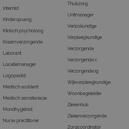
Thuiszorg
Internist
Unitmanager
Kinderopvang
Verloskundige
Klinisch psycholoog
Verpleegkundige
Kraamverzorgende
Verzorgende
Laborant
Verzorgende c
Locatiemanager
Verzorgende ig
Logopedist
Wijkverpleegkundige
Medisch assistent
Woonbegeleider
Medisch secretaresse
Ziekenhuis
Mondhygiënist
Ziekenverzorgende
Nurse practitioner
Zorgcoördinator