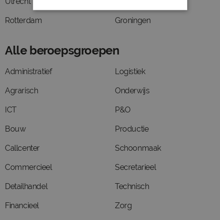
Utrecht
Amsterdam
Rotterdam
Groningen
Alle beroepsgroepen
Administratief
Logistiek
Agrarisch
Onderwijs
ICT
P&O
Bouw
Productie
Callcenter
Schoonmaak
Commercieel
Secretarieel
Detailhandel
Technisch
Financieel
Zorg