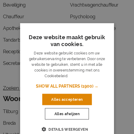
Beveiliging
Vrachtwagenchauffeur
Chauffeur
Psycholoog
Apothekersassistent
Medisch secretaresse
Deze website maakt gebruik
Tandartsassistente
Jurist
van cookies.
Receptioniste
Verzorgende ig
Deze website gebruikt cookies om uw
gebruikerservaring te verbeteren. Door onze
Secretaresse
Planner
website te gebruiken, stemt u in met alle
cookies in overeenstemming met ons
Cookiebeleid.
Lees verder
SHOW ALL PARTNERS
(1900) →
Zoeken per functie
Woonbegeleider vacatures in
Alles accepteren
Tilburg
Almere Stad
Alles afwijzen
Breda
Den Haag
DETAILS WEERGEVEN