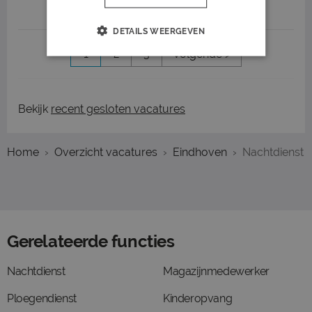
Job highlights
DETAILS WEERGEVEN
1
2
3
Volgende >
Bekijk
recent gesloten vacatures
Home
Overzicht vacatures
Eindhoven
Nachtdienst
Gerelateerde functies
Nachtdienst
Magazijnmedewerker
Ploegendienst
Kinderopvang