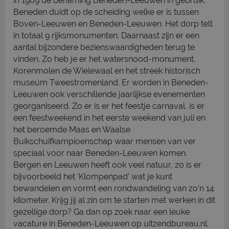
in 1909 de benaming Beneden-Leeuwen in gebruik.
Beneden duidt op de scheiding welke er is tussen
Boven-Leeuwen en Beneden-Leeuwen. Het dorp telt
in totaal 9 rijksmonumenten. Daarnaast zijn er een
aantal bijzondere bezienswaardigheden terug te
vinden. Zo heb je er het watersnood-monument,
Korenmolen de Wielewaal en het streek historisch
museum Tweestromenland. Er worden in Beneden-
Leeuwen ook verschillende jaarlijkse evenementen
georganiseerd. Zo er is er het feestje carnaval, is er
een feestweekend in het eerste weekend van juli en
het beroemde Maas en Waalse
Buikschuifkampioenschap waar mensen van ver
speciaal voor naar Beneden-Leeuwen komen.
Bergen en Leeuwen heeft ook veel natuur, zo is er
bijvoorbeeld het ‘Klompenpad’ wat je kunt
bewandelen en vormt een rondwandeling van zo’n 14
kilometer. Krijg jij al zin om te starten met werken in dit
gezellige dorp? Ga dan op zoek naar een leuke
vacature in Beneden-Leeuwen op uitzendbureau.nl.