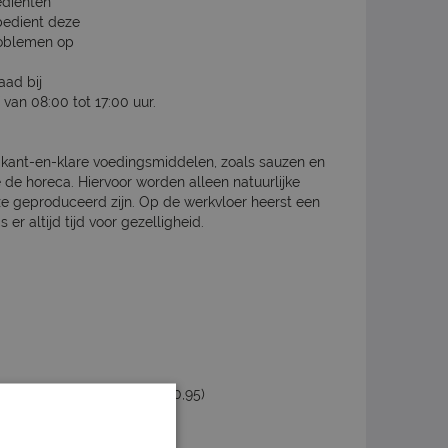
ediënten
bedient deze
problemen op
aad bij
 van 08:00 tot 17:00 uur.
at kant-en-klare voedingsmiddelen, zoals sauzen en
 de horeca. Hiervoor worden alleen natuurlijke
ze geproduceerd zijn. Op de werkvloer heerst een
er altijd tijd voor gezelligheid.
inclusief ADV-toeslag van €0,95)
innen 1 jaar
 overname