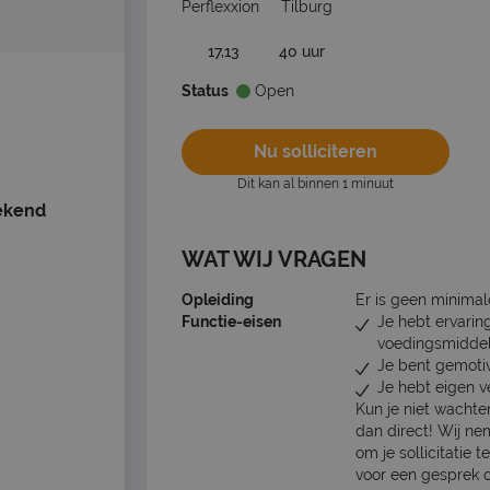
Perflexxion
Tilburg
17,13
40 uur
Status
Open
Nu solliciteren
Dit kan al binnen 1 minuut
ekend
WAT WIJ VRAGEN
Opleiding
Er is geen minimal
Functie-eisen
Je hebt ervarin
voedingsmiddel
Je bent gemotiv
Je hebt eigen v
Kun je niet wachte
dan direct! Wij n
om je sollicitatie 
voor een gesprek o