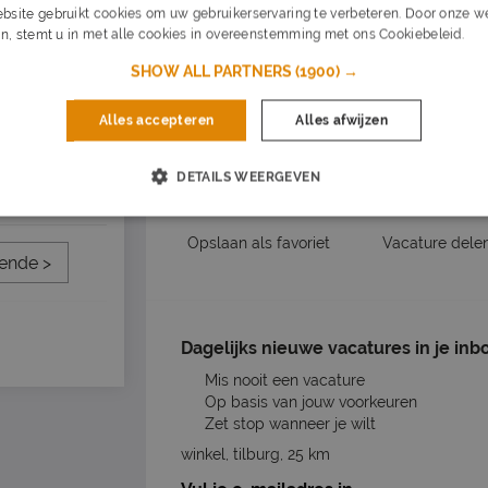
Mogelijkheden om door te groeien en jez
bsite gebruikt cookies om uw gebruikerservaring te verbeteren. Door onze we
Af en toe de lekkerste maaltijden mee n
n, stemt u in met alle cookies in overeenstemming met ons Cookiebeleid.
Lee
SHOW ALL PARTNERS
(1900) →
Nu s
Alles accepteren
Alles afwijzen
Dit kan 
DETAILS WEERGEVEN
Vacature acties
Opslaan als favoriet
Vacature dele
ende >
Dagelijks nieuwe vacatures in je inb
Mis nooit een vacature
Op basis van jouw voorkeuren
Zet stop wanneer je wilt
winkel, tilburg, 25 km