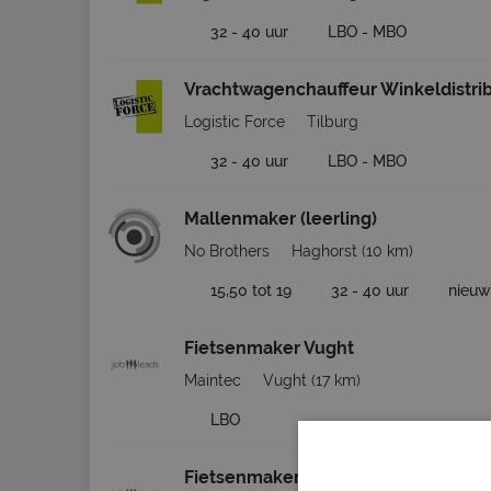
32 - 40 uur
LBO - MBO
Vrachtwagenchauffeur Winkeldistrib
Logistic Force
Tilburg
32 - 40 uur
LBO - MBO
Mallenmaker (leerling)
No Brothers
Haghorst
(10 km)
15,50 tot 19
32 - 40 uur
nieuw
Fietsenmaker Vught
Maintec
Vught
(17 km)
LBO
Fietsenmaker Oosterhout