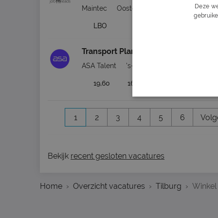
Deze we
Maintec
Oosterhout
(19 km)
gebruike
LBO
Transport Planner Albert Heijn
ASA Talent
's-Hertogenbosch
(22 km)
19,60
16 - 40 uur
1
2
3
4
5
6
Volg
Bekijk
recent gesloten vacatures
Home
Overzicht vacatures
Tilburg
Winkel