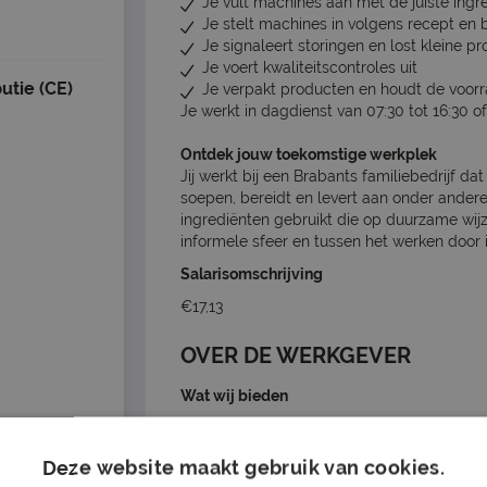
Je vult machines aan met de juiste ingr
Je stelt machines in volgens recept en 
Je signaleert storingen en lost kleine 
Je voert kwaliteitscontroles uit
utie (CE)
Je verpakt producten en houdt de voorr
Je werkt in dagdienst van 07:30 tot 16:30 of
Ontdek jouw toekomstige werkplek
Jij werkt bij een Brabants familiebedrijf d
soepen, bereidt en levert aan onder andere
ingrediënten gebruikt die op duurzame wij
informele sfeer en tussen het werken door is 
Salarisomschrijving
€17,13
OVER DE WERKGEVER
Wat wij bieden
Een salaris vanaf €17,13 bruto per uur (
Uitzicht op een contract bij het bedrijf b
Deze website maakt gebruik van cookies.
25 vakantiedagen en 15 ADV-dagen bij