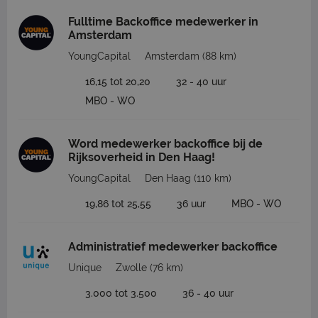
Fulltime Backoffice medewerker in
Amsterdam
YoungCapital
Amsterdam
(88 km)
16,15 tot 20,20
32 - 40 uur
MBO - WO
Word medewerker backoffice bij de
Rijksoverheid in Den Haag!
YoungCapital
Den Haag
(110 km)
19,86 tot 25,55
36 uur
MBO - WO
Administratief medewerker backoffice
Unique
Zwolle
(76 km)
3.000 tot 3.500
36 - 40 uur