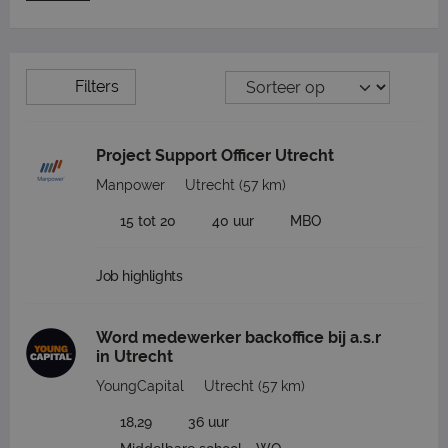
Filters
Project Support Officer Utrecht
Manpower
Utrecht
(57 km)
15 tot 20
40 uur
MBO
Job highlights
Word medewerker backoffice bij a.s.r
in Utrecht
YoungCapital
Utrecht
(57 km)
18,29
36 uur