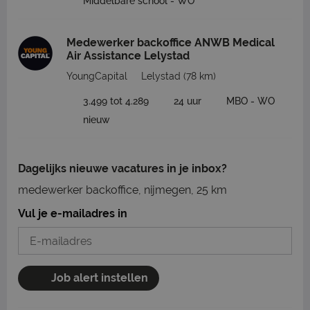
Middelbare school - WO
Medewerker backoffice ANWB Medical
Air Assistance Lelystad
YoungCapital
Lelystad
(78 km)
3.499 tot 4.289
24 uur
MBO - WO
nieuw
Dagelijks nieuwe vacatures in je inbox?
medewerker backoffice, nijmegen, 25 km
Vul je e-mailadres in
Job alert instellen