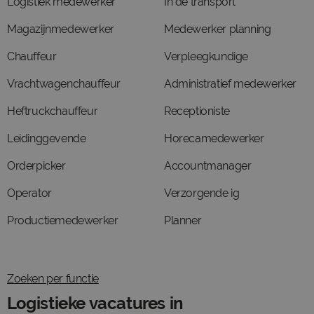
Logistiek medewerker
In de transport
Magazijnmedewerker
Medewerker planning
Chauffeur
Verpleegkundige
Vrachtwagenchauffeur
Administratief medewerker
Heftruckchauffeur
Receptioniste
Leidinggevende
Horecamedewerker
Orderpicker
Accountmanager
Operator
Verzorgende ig
Productiemedewerker
Planner
Zoeken per functie
Logistieke vacatures in