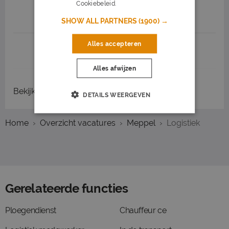
Cookiebeleid.
Lees verder
Job highlights
SHOW ALL PARTNERS
(1900) →
Alles accepteren
1
2
3
Volgende >
Alles afwijzen
Bekijk
recent gesloten vacatures
DETAILS WEERGEVEN
Home
Overzicht vacatures
Meppel
Logistiek
Gerelateerde functies
Ploegendienst
Chauffeur ce