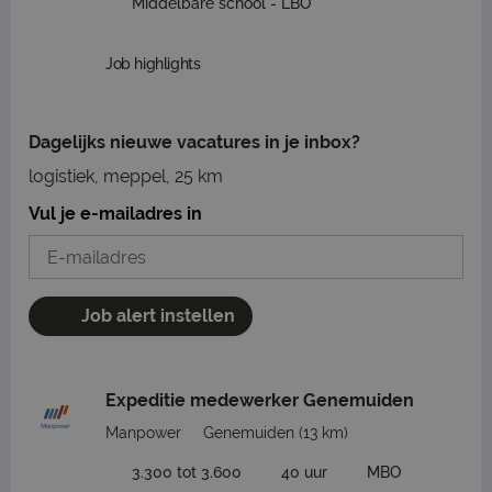
Middelbare school - LBO
Job highlights
Dagelijks nieuwe vacatures in je inbox?
logistiek, meppel, 25 km
Vul je e-mailadres in
Job alert instellen
Expeditie medewerker Genemuiden
Manpower
Genemuiden
(13 km)
3.300 tot 3.600
40 uur
MBO