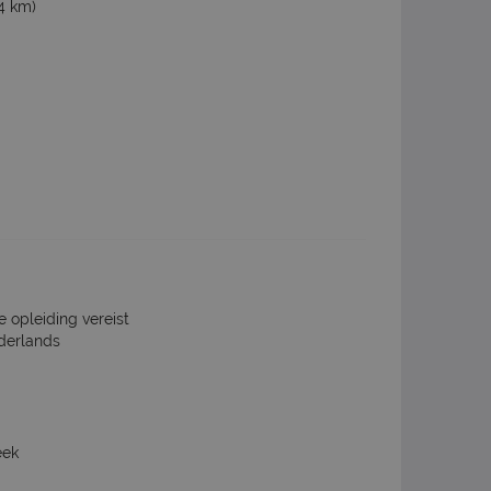
4 km)
e opleiding vereist
derlands
eek