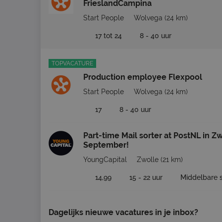
FrieslandCampina
Start People
Wolvega
(24 km)
17 tot 24
8 - 40 uur
TOPVACATURE
Production employee Flexpool
Start People
Wolvega
(24 km)
17
8 - 40 uur
Part-time Mail sorter at PostNL in Z
September!
YoungCapital
Zwolle
(21 km)
14,99
15 - 22 uur
Middelbare 
Dagelijks nieuwe vacatures in je inbox?