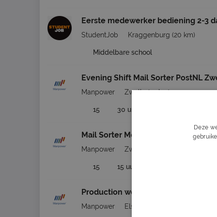
Eerste medewerker bediening 2-3 
StudentJob
Kraggenburg
(20 km)
Middelbare school
Evening Shift Mail Sorter PostNL Zw
Manpower
Zwolle
(23 km)
15
30 uur
Middelbare school 
Deze we
Mail Sorter Morning Shift PostNL Zw
gebruike
Manpower
Zwolle
(23 km)
15
15 uur
Middelbare school 
Production worker Nedlin Elsloo
Manpower
Elsloo
(28 km)