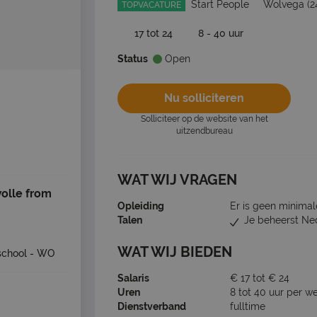
Start People
Wolvega
(2
TOPVACATURE
17 tot 24
8 - 40 uur
Status
Open
Nu solliciteren
Solliciteer op de website van het
uitzendbureau
WAT WIJ VRAGEN
wolle from
Opleiding
Er is geen minimal
Talen
Je beheerst Ne
WAT WIJ BIEDEN
school - WO
Salaris
€ 17 tot € 24
Uren
8 tot 40 uur per w
Dienstverband
fulltime