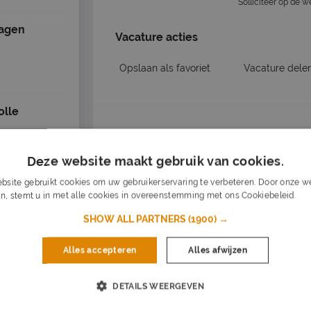
Solliciteer op de 
dagen
Vacature acties
Opslaan als favoriet
Vacature dele
olle
Dagelijks nieuwe vacatures in je inb
Mis nooit een vacature
- LBO
Deze website maakt gebruik van cookies.
Op basis van jouw voorkeuren
bsite gebruikt cookies om uw gebruikerservaring te verbeteren. Door onze we
Zet stop wanneer je wilt
olle
n, stemt u in met alle cookies in overeenstemming met ons Cookiebeleid.
Lee
#parttime, meppel, 25 km
SHOW ALL PARTNERS
(1900) →
Vul je e-mailadres in
- LBO
Alles accepteren
Alles afwijzen
DETAILS WEERGEVEN
Job alert instellen