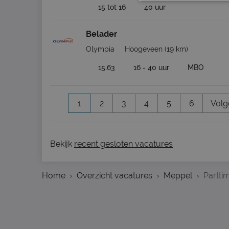
15 tot 16
40 uur
Belader
Olympia
Hoogeveen
(19 km)
15,63
16 - 40 uur
MBO
1
2
3
4
5
6
Volg
Bekijk
recent gesloten vacatures
Home
Overzicht vacatures
Meppel
Partti