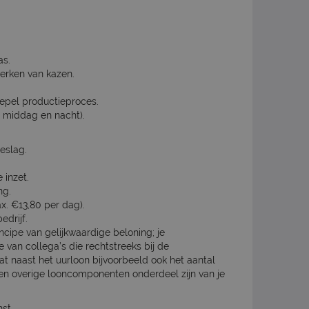
as.
werken van kazen.
epel productieproces.
, middag en nacht).
eslag.
 inzet.
ng.
. €13,80 per dag).
edrijf.
incipe van gelijkwaardige beloning; je
e van collega’s die rechtstreeks bij de
dat naast het uurloon bijvoorbeeld ook het aantal
en overige looncomponenten onderdeel zijn van je
st.