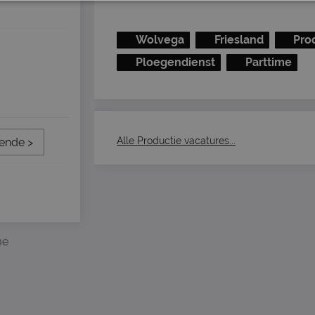
Wolvega
Friesland
Pro
Ploegendienst
Parttime
Alle Productie vacatures...
ende >
me