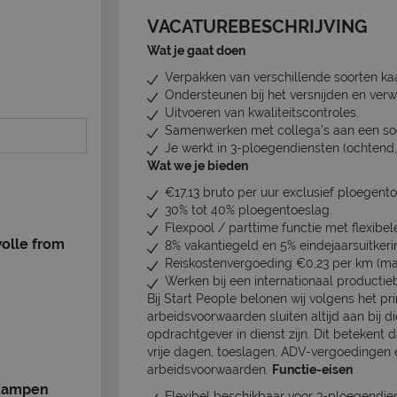
VACATUREBESCHRIJVING
Wat je gaat doen
Verpakken van verschillende soorten ka
Ondersteunen bij het versnijden en ver
Uitvoeren van kwaliteitscontroles.
Samenwerken met collega’s aan een so
Je werkt in 3-ploegendiensten (ochtend
Wat we je bieden
€17,13 bruto per uur exclusief ploegento
30% tot 40% ploegentoeslag.
Flexpool / parttime functie met flexibele
wolle from
8% vakantiegeld en 5% eindejaarsuitkeri
Reiskostenvergoeding €0,23 per km (max
Werken bij een internationaal productieb
Bij Start People belonen wij volgens het pr
arbeidsvoorwaarden sluiten altijd aan bij di
opdrachtgever in dienst zijn. Dit betekent 
vrije dagen, toeslagen, ADV-vergoedingen 
arbeidsvoorwaarden.
Functie-eisen
 Kampen
Flexibel beschikbaar voor 3-ploegendien