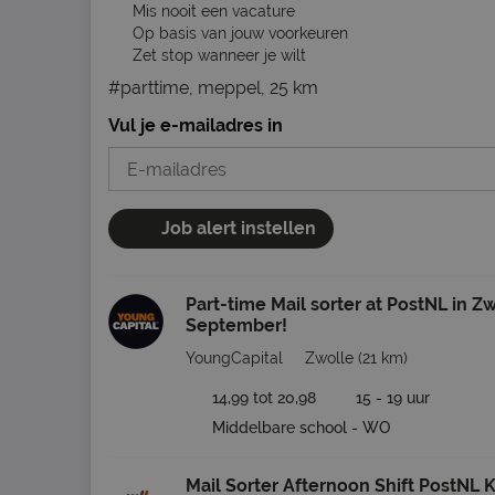
Mis nooit een vacature
Op basis van jouw voorkeuren
Zet stop wanneer je wilt
#parttime, meppel, 25 km
Vul je e-mailadres in
Job alert instellen
Part-time Mail sorter at PostNL in Z
September!
YoungCapital
Zwolle
(21 km)
14,99 tot 20,98
15 - 19 uur
Middelbare school - WO
Mail Sorter Afternoon Shift PostNL