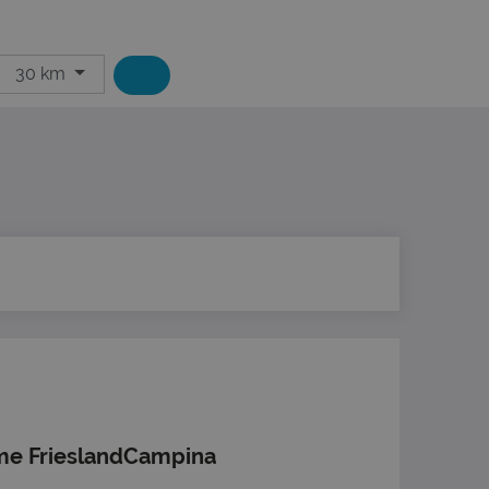
30 km
me FrieslandCampina