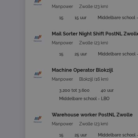
Manpower
Zwolle
(23 km)
15
15 uur
Middelbare school 
Mail Sorter Night Shift PostNL Zwoll
Manpower
Zwolle
(23 km)
15
25 uur
Middelbare school 
Machine Operator Blokzijl
Manpower
Blokzijl
(16 km)
3.200 tot 3.600
40 uur
Middelbare school - LBO
Warehouse worker PostNL Zwolle
Manpower
Zwolle
(23 km)
15
25 uur
Middelbare school 