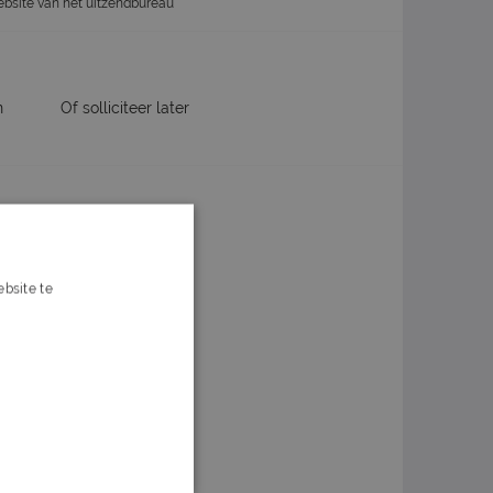
website van het uitzendbureau
n
Of solliciteer later
ox?
bsite te
s verder