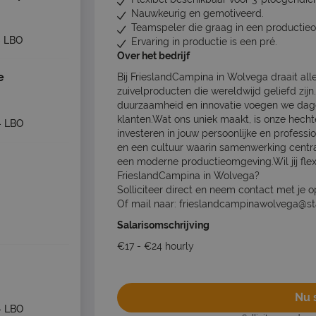
Nauwkeurig en gemotiveerd.
Teamspeler die graag in een productie
- LBO
Ervaring in productie is een pré.
Over het bedrijf
e
Bij FrieslandCampina in Wolvega draait al
zuivelproducten die wereldwijd geliefd zijn
duurzaamheid en innovatie voegen we dage
klanten.Wat ons uniek maakt, is onze hec
- LBO
investeren in jouw persoonlijke en profess
en een cultuur waarin samenwerking centraa
een moderne productieomgeving.Wil jij fle
FrieslandCampina in Wolvega?
Solliciteer direct en neem contact met je 
Of mail naar: frieslandcampinawolvega@st
Salarisomschrijving
€17 - €24 hourly
Nu s
- LBO