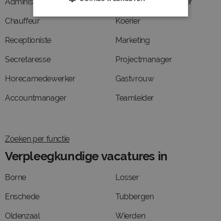
Administratief medewerker
Juridisch medewerker
Chauffeur
Koerier
Receptioniste
Marketing
Secretaresse
Projectmanager
Horecamedewerker
Gastvrouw
Accountmanager
Teamleider
Zoeken per functie
Verpleegkundige vacatures in
Borne
Losser
Enschede
Tubbergen
Oldenzaal
Wierden