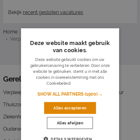
Bekijk
recent gesloten vacatures
Home
Overzicht vacatures
Hengelo
Verpleegkundige
Deze website maakt gebruik
van cookies.
Deze website gebruikt cookies om uw
gebruikerservaring te verbeteren. Door onze
website te gebruiken, stemt u in met alle
Gerelateerde functies
cookies in overeenstemming met ons
Cookiebeleid.
Lees verder
Verpleegkundige
Vrachtwagenchauffeur
SHOW ALL PARTNERS
(1900) →
Thuiszorg
Verzorgende ig
Alles accepteren
Ziekenhuis
Planner
Alles afwijzen
Ouderenzorg
Office manager
DETAILS WEERGEVEN