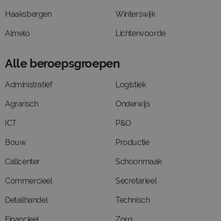
Haaksbergen
Winterswijk
Almelo
Lichtenvoorde
Alle beroepsgroepen
Administratief
Logistiek
Agrarisch
Onderwijs
ICT
P&O
Bouw
Productie
Callcenter
Schoonmaak
Commercieel
Secretarieel
Detailhandel
Technisch
Financieel
Zorg