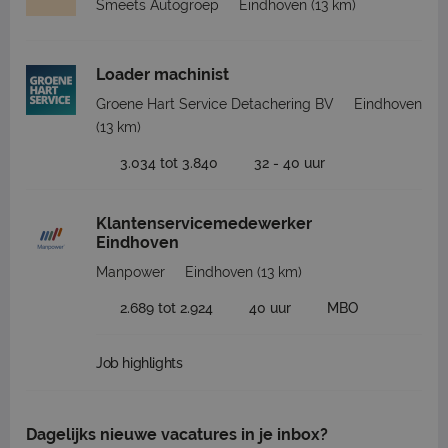
Smeets Autogroep
Eindhoven
(13 km)
Loader machinist
Groene Hart Service Detachering BV
Eindhoven
(13 km)
3.034 tot 3.840
32 - 40 uur
Klantenservicemedewerker
Eindhoven
Manpower
Eindhoven
(13 km)
2.689 tot 2.924
40 uur
MBO
Job highlights
Dagelijks nieuwe vacatures in je inbox?