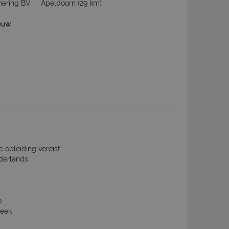
hering BV
Apeldoorn
(29 km)
euw
e opleiding vereist
derlands
0
week