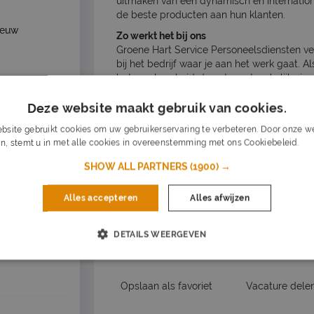
uitmaken van een dynamisch en internationa
de beste producten aan hun klanten.
ieuw
Zo werkt het bij ons
Groene Hart Service Personeelsdiensten ve
bij het bedrijf waar je aan het werk gaat. A
betrouwbaarheid. Je ontvangt wekelijks je s
bij onze planners. Regelmatig evalueren we
Deze website maakt gebruik van cookies.
belangrijke rol speelt!
ieuw
Salarisomschrijving
bsite gebruikt cookies om uw gebruikerservaring te verbeteren. Door onze we
n, stemt u in met alle cookies in overeenstemming met ons Cookiebeleid.
Lee
€ 2.600 - € 3.200 per maand
SHOW ALL PARTNERS
(1900) →
BO
Nu s
Alles accepteren
Alles afwijzen
Solliciteer op de 
DETAILS WEERGEVEN
Vacature acties
Opslaan als favoriet
Vacature dele