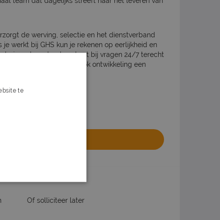
al team dat dagelijks streeft naar het leveren van
rzorgt de werving, selectie en het dienstverband
ls je werkt bij GHS kun je rekenen op eerlijkheid en
alaris en loonstrook en kunt bij vragen 24/7 terecht
 je werk met jou waarbij ook ontwikkeling een
bsite te
s verder
olliciteren
website van het uitzendbureau
n
Of solliciteer later