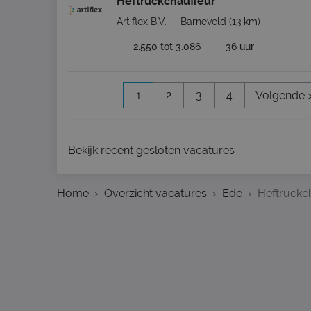
Heftruckchauffeur
Artiflex B.V.
Barneveld
(13 km)
2.550 tot 3.086
36 uur
1
2
3
4
Volgende 
Bekijk
recent gesloten vacatures
Home
Overzicht vacatures
Ede
Heftruckc