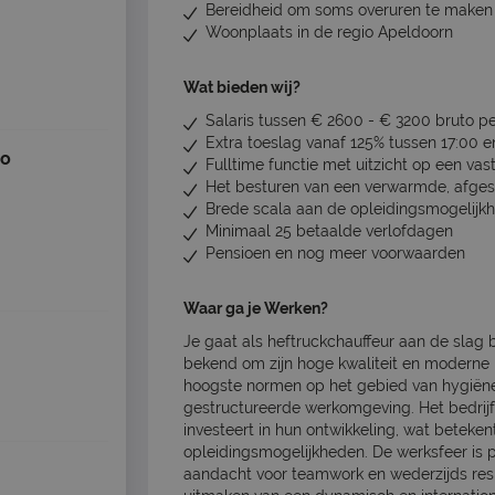
Bereidheid om soms overuren te maken en
Woonplaats in de regio Apeldoorn
Wat bieden wij?
Salaris tussen € 2600 - € 3200 bruto pe
Extra toeslag vanaf 125% tussen 17:00 
io
Fulltime functie met uitzicht op een va
Het besturen van een verwarmde, afgesl
Brede scala aan de opleidingsmogelijk
Minimaal 25 betaalde verlofdagen
Pensioen en nog meer voorwaarden
Waar ga je Werken?
Je gaat als heftruckchauffeur aan de slag 
bekend om zijn hoge kwaliteit en moderne p
hoogste normen op het gebied van hygiëne
gestructureerde werkomgeving. Het bedrij
investeert in hun ontwikkeling, wat beteke
opleidingsmogelijkheden. De werksfeer is p
aandacht voor teamwork en wederzijds respe