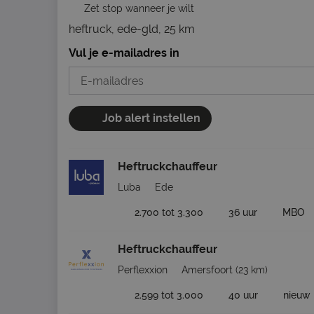
Zet stop wanneer je wilt
heftruck, ede-gld, 25 km
Vul je e-mailadres in
Job alert instellen
Heftruckchauffeur
Luba
Ede
2.700 tot 3.300
36 uur
MBO
Heftruckchauffeur
Perflexxion
Amersfoort
(23 km)
2.599 tot 3.000
40 uur
nieuw