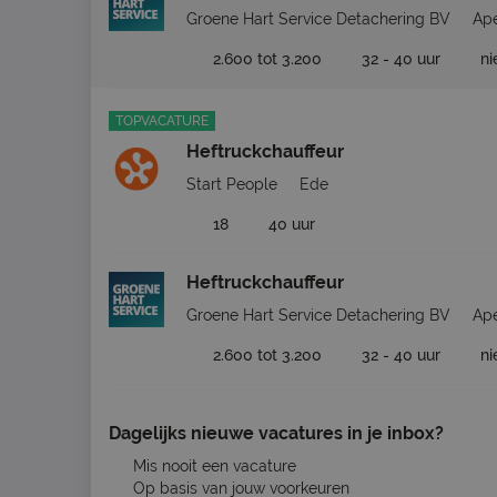
Groene Hart Service Detachering BV
Ap
2.600 tot 3.200
32 - 40 uur
n
TOPVACATURE
Heftruckchauffeur
Start People
Ede
18
40 uur
Heftruckchauffeur
Groene Hart Service Detachering BV
Ap
2.600 tot 3.200
32 - 40 uur
n
Dagelijks nieuwe vacatures in je inbox?
Mis nooit een vacature
Op basis van jouw voorkeuren