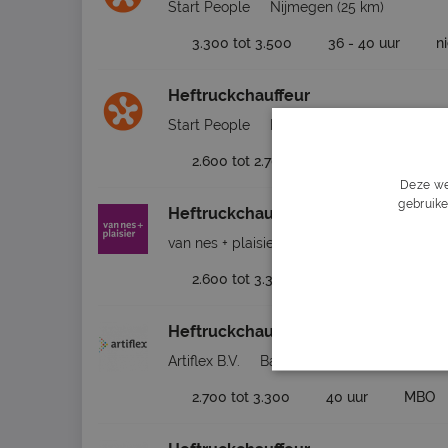
Start People
Nijmegen
(25 km)
3.300 tot 3.500
36 - 40 uur
n
Heftruckchauffeur
Start People
Nijmegen
(25 km)
2.600 tot 2.700
36 - 40 uur
n
Deze we
gebruike
Heftruckchauffeur
van nes + plaisier
Ede
2.600 tot 3.300
32 - 40 uur
M
Heftruckchauffeur
Artiflex B.V.
Barneveld
(13 km)
2.700 tot 3.300
40 uur
MBO