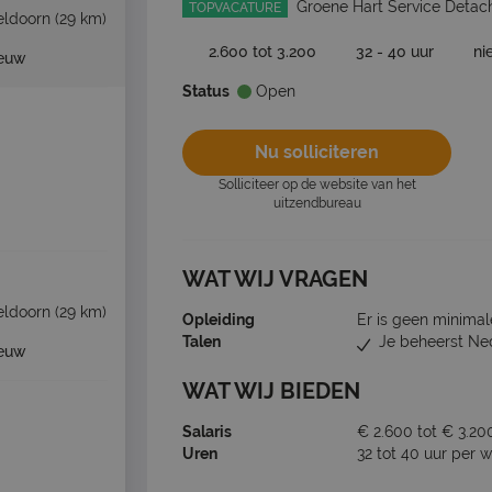
Groene Hart Service Detac
TOPVACATURE
eldoorn
(29 km)
2.600 tot 3.200
32 - 40 uur
ni
ieuw
Status
Open
Nu solliciteren
Solliciteer op de website van het
uitzendbureau
WAT WIJ VRAGEN
eldoorn
(29 km)
Opleiding
Er is geen minimal
Talen
Je beheerst Ne
ieuw
WAT WIJ BIEDEN
Salaris
€ 2.600 tot € 3.20
Uren
32 tot 40 uur per 