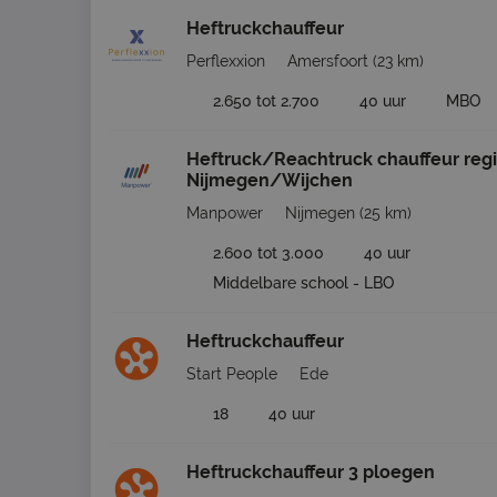
Heftruckchauffeur
Perflexxion
Amersfoort
(23 km)
2.650 tot 2.700
40 uur
MBO
Heftruck/Reachtruck chauffeur reg
Nijmegen/Wijchen
Manpower
Nijmegen
(25 km)
2.600 tot 3.000
40 uur
Middelbare school - LBO
Heftruckchauffeur
Start People
Ede
18
40 uur
Heftruckchauffeur 3 ploegen