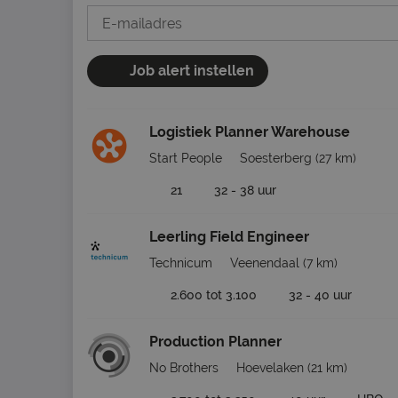
Job alert instellen
Logistiek Planner Warehouse
Start People
Soesterberg
(27 km)
21
32 - 38 uur
Leerling Field Engineer
Technicum
Veenendaal
(7 km)
2.600 tot 3.100
32 - 40 uur
Production Planner
No Brothers
Hoevelaken
(21 km)