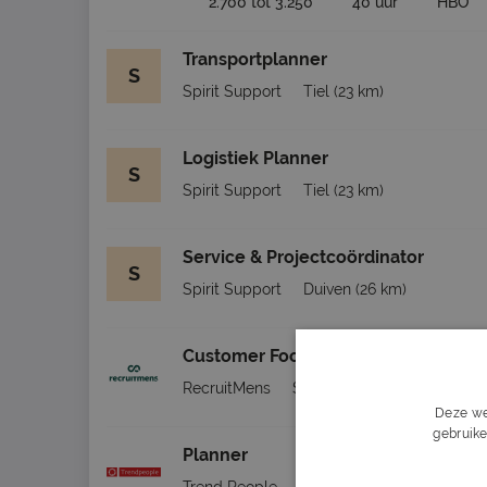
2.700 tot 3.250
40 uur
HBO
Transportplanner
S
Spirit Support
Tiel
(23 km)
Logistiek Planner
S
Spirit Support
Tiel
(23 km)
Service & Projectcoördinator
S
Spirit Support
Duiven
(26 km)
Customer Focus Planner
RecruitMens
Scherpenzeel
(13 km)
Deze we
gebruike
Planner