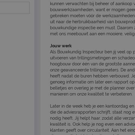
kunnen verwachten bij beheer of aankoop
bouwwerkzaamheden, want er mogen geen 
gebreken moeten vóór de werkzaamheden 
uit naar de herbruikbaarheid van bouwprod
bouwkundige inspectie een must. Daarom z
met ons meebouwt aan een mooiere, veil
Jouw werk
Als Bouwkundig Inspecteur ben jij veel op 
uitvoeren van trillingsmetingen en schade
hoogbouw door één van de grootste aannem
onze geavanceerde trillingsmeters. De ande
heeft nadat de buren hebben verbouwd. J
genoeg informatie om later een rapport op
belletjes en overleg je met de planner ov
manieren om onze kwaliteit te verbeteren.
Later in de week heb je een kantoordag en
die de adviesrapporten schrijft, staat nog 
nodig heeft. Jij helpt haar, zodat alle verz
kwaliteit is. Ook help je nog even een advi
klanten geeft over circulariteit. Aan het 