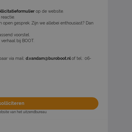
llicitatieformulier
op de website.
reactie.
n open gesprek. Zijn we allebei enthousiast? Dan
assend voorstel.
 verhaal bij BOOT.
aar via mail:
d.vandam@buroboot.nl
of tel.: 06-
olliciteren
website van het uitzendbureau