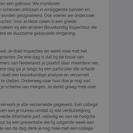
 van een gebouw. We monitoren
scheuren ontstaan in omliggende panden en
worden gesignaleerd. Ook voeren we onderzoek
ucten. Voor al deze zaken is een goede
oeken wij een ervaren Bouwkundig Inspecteur die
igere en duurzame gebouwde omgeving.
pad. Je doet inspecties en werkt mee met het
opnames. De ene dag is dat bij de bouw van
ers van Nederland; je plaatst daar meerdere van
re dag ga je langs bij een particulier die schade
e doet een bouwkundige analyse en verzamelt
 te stellen. Onderweg naar huis doe je nog wat
er je schema van morgen. Je denkt graag mee over
 verwerk je alle verzamelde gegevens. Een collega
even aan je bureau omdat zij wat verduidelijking
amelde informatie juist, volledig en van de hoogste
seur bij een presentatie die hij volgende week aan
einde van de dag denk je nog mee met een collega