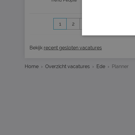
Trend People
Amersfoort
(23 km)
1
2
3
4
Volgende 
Bekijk
recent gesloten vacatures
Home
Overzicht vacatures
Ede
Planner