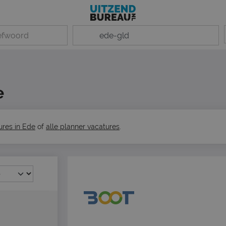
e
ures in Ede
of
alle planner vacatures
.