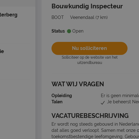
Bouwkundig Inspecteur
terberg
BOOT
Veenendaal
(7 km)
Status
Open
Nu solliciteren
ie
Solliciteer op de website van het
uitzendbureau
WAT WIJ VRAGEN
Opleiding
Er is geen minimal
Talen
Je beheerst Ne
VACATUREBESCHRIJVING
Er wordt nog steeds gebouwd in Nederland,
dat alles goed verloopt. Samen met onze 
toekomstbestendige leefomgeving. Gebouw