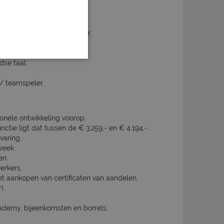
 of in de bouwkundige sector.
ar).
se taal.
/ teamspeler.
ionele ontwikkeling voorop.
nctie ligt dat tussen de € 3.259,- en € 4.194,-.
varing.
week.
en.
erkers.
aankopen van certificaten van aandelen.
).
ademy, bijeenkomsten en borrels.