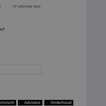
n
Of solliciteer later
ox?
chnisch
Adviseur
Onderhoud