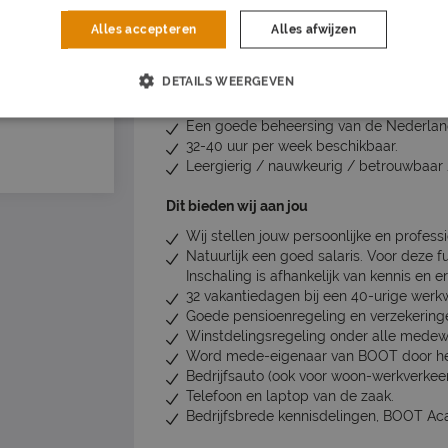
Alles accepteren
Alles afwijzen
Dit bied jij aan ons
2 tot 5 jaar werkervaring als inspecteur
>
DETAILS WEERGEVEN
Minimaal mbo Bouwkunde (of vergelijkba
Certificaat DIA of BRL 5024 is een pre.
Een goede beheersing van de Nederland
32-40 uur per week beschikbaar.
Leergierig / nauwkeurig / betrouwbaar 
Dit bieden wij aan jou
Wij stellen jouw persoonlijke en profess
Natuurlijk een goed salaris. Voor deze fu
Inschaling is afhankelijk van kennis en er
32 vakantiedagen bij een 40-urige werk
Goede pensioenregeling en verzekering
Winstdelingsregeling onder alle medew
Word mede-eigenaar van BOOT door het 
Bedrijfsauto (ook voor woon-werkverkeer
Telefoon en laptop van de zaak.
Bedrijfsbrede kennisdelingen, BOOT Ac