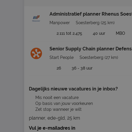
Administratief planner Rhenus Soes
Manpower
Soesterberg
(25 km)
2.111 tot 2.475
40 uur
MBO
Senior Supply Chain planner Defens
Start People
Soesterberg
(27 km)
26
36 - 38 uur
Dagelijks nieuwe vacatures in je inbox?
Mis nooit een vacature
Op basis van jouw voorkeuren
Zet stop wanneer je wilt
planner, ede-gld, 25 km
Vul je e-mailadres in