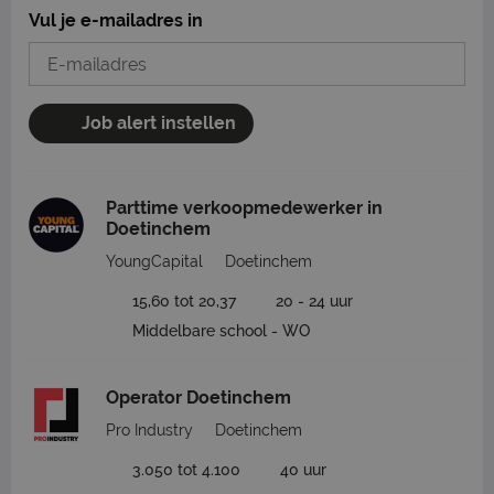
Vul je e-mailadres in
Job alert instellen
Parttime verkoopmedewerker in
Doetinchem
YoungCapital
Doetinchem
15,60 tot 20,37
20 - 24 uur
Middelbare school - WO
Operator Doetinchem
Pro Industry
Doetinchem
3.050 tot 4.100
40 uur