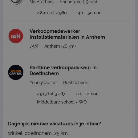
No Brothers
Pannerden
(19 km)
2.800 tot 2.960
40 - 50 uur
Verkoopmedewerker
Installatiematerialen in Arnhem
JAM
Arnhem
(26 km)
Parttime verkoopadviseur in
Doetinchem
YoungCapital
Doetinchem
2.513 tot 3.267
20 - 24 uur
Middelbare school - WO
Dagelijks nieuwe vacatures in je inbox?
winkel, doetinchem, 25 km