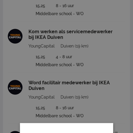
15,25
8 - 16 uur
Middelbare school - WO
Kom werken als servicemedewerker
bij IKEA Duiven
YoungCapital
Duiven
(19 km)
15,25
4 - 8 uur
Middelbare school - WO
Word facilitair medewerker bij IKEA
Duiven
YoungCapital
Duiven
(19 km)
15,25
8 - 16 uur
Middelbare school - WO