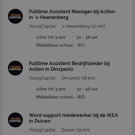
Fulltime Assistent Manager bij Action
in 's-Heerenberg
YoungCapital
's-Heerenberg
(10 km)
2.600 tot 3.200
32 - 38 uur
Middelbare school - WO
Fulltime Assistent Bedrijfsleider bij
Action in Dinxperlo
YoungCapital
Dinxperlo
(18 km)
2.600 tot 3.200
32 - 38 uur
Middelbare school - WO
Word support medewerker bij de IKEA
in Duiven
YoungCapital
Duiven
(19 km)