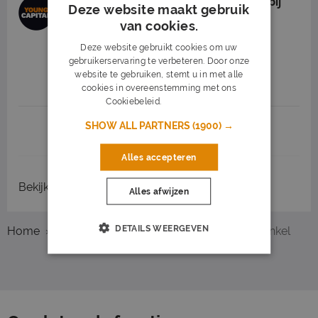
Flexibel parttime kassamedewerker bij
Deze website maakt gebruik
IKEA Duiven
van cookies.
YoungCapital
Duiven
(19 km)
Deze website gebruikt cookies om uw
gebruikerservaring te verbeteren. Door onze
15,25
8 - 16 uur
website te gebruiken, stemt u in met alle
Middelbare school - WO
cookies in overeenstemming met ons
Cookiebeleid.
Lees verder
SHOW ALL PARTNERS
(1900) →
1
2
3
Volgende >
Alles accepteren
Bekijk
recent gesloten vacatures
Alles afwijzen
DETAILS WEERGEVEN
Home
Overzicht vacatures
Doetinchem
Winkel