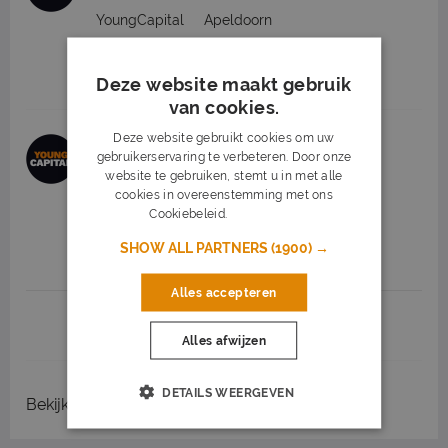
YoungCapital
Apeldoorn
2.600 tot 3.200
32 - 38 uur
Deze website maakt gebruik
Middelbare school - WO
van cookies.
Deze website gebruikt cookies om uw
Per direct: verkoopadviseur ANWB in
gebruikerservaring te verbeteren. Door onze
Deventer
website te gebruiken, stemt u in met alle
YoungCapital
Deventer
(14 km)
cookies in overeenstemming met ons
Cookiebeleid.
Lees verder
16,30 tot 19,68
16 - 24 uur
SHOW ALL PARTNERS
(1900) →
MBO - WO
Alles accepteren
1
2
3
Volgende >
Alles afwijzen
DETAILS WEERGEVEN
Bekijk
recent gesloten vacatures