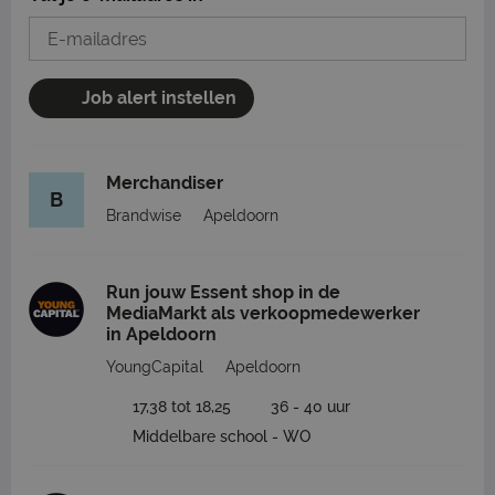
Job alert instellen
Merchandiser
B
Brandwise
Apeldoorn
Run jouw Essent shop in de
MediaMarkt als verkoopmedewerker
in Apeldoorn
YoungCapital
Apeldoorn
17,38 tot 18,25
36 - 40 uur
Middelbare school - WO