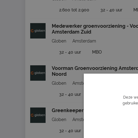
2.600 tot 2.900
32 - 40 uur
M
Medewerker groenvoorziening - Vo
Amsterdam Zuid
Globen
Amsterdam
32 - 40 uur
MBO
Voorman Groenvoorziening Amster
Noord
Globen
Amsterdam
32 - 40 uur
MBO
Deze we
gebruike
Greenkeeper Amsterdam Noord
Globen
Amsterdam
32 - 40 uur
MBO