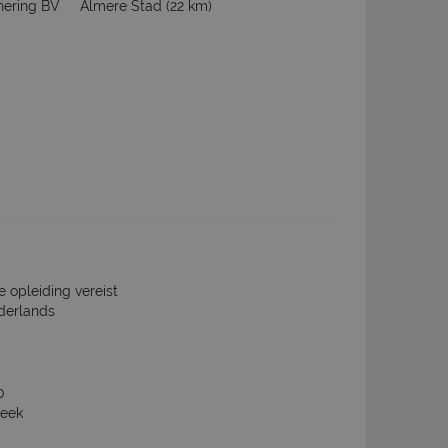
hering BV
Almere Stad
(22 km)
e opleiding vereist
derlands
0
week