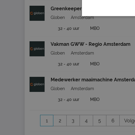
Greenkeeper Amsterdam Oost
Globen
Amsterdam
32 - 40 uur
MBO
Vakman GWW - Regio Amsterdam
Globen
Amsterdam
32 - 40 uur
MBO
Medewerker maaimachine Amsterd
Globen
Amsterdam
32 - 40 uur
MBO
1
2
3
4
5
6
Volg