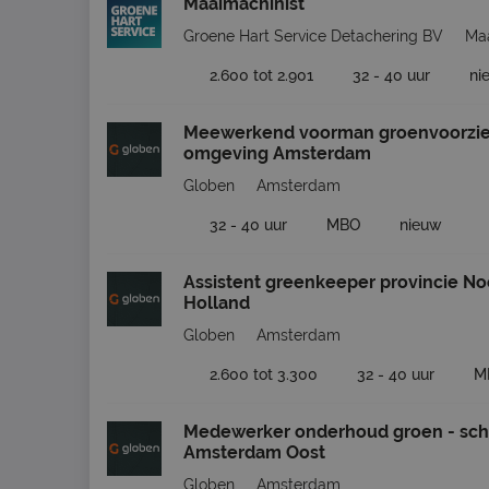
Maaimachinist
Groene Hart Service Detachering BV
Ma
2.600 tot 2.901
32 - 40 uur
ni
Meewerkend voorman groenvoorzie
omgeving Amsterdam
Globen
Amsterdam
32 - 40 uur
MBO
nieuw
Assistent greenkeeper provincie No
Holland
Globen
Amsterdam
2.600 tot 3.300
32 - 40 uur
M
Medewerker onderhoud groen - sch
Amsterdam Oost
Globen
Amsterdam