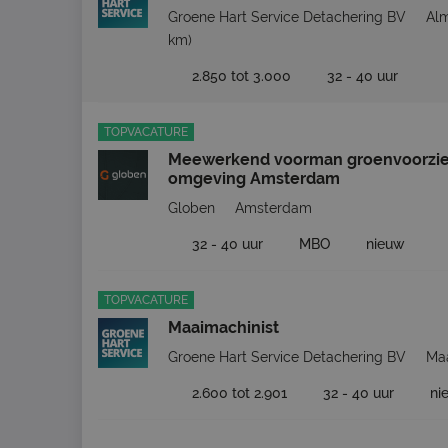
Groene Hart Service Detachering BV
Al
km)
2.850 tot 3.000
32 - 40 uur
TOPVACATURE
Meewerkend voorman groenvoorzie
omgeving Amsterdam
Globen
Amsterdam
32 - 40 uur
MBO
nieuw
TOPVACATURE
Maaimachinist
Groene Hart Service Detachering BV
Ma
2.600 tot 2.901
32 - 40 uur
ni