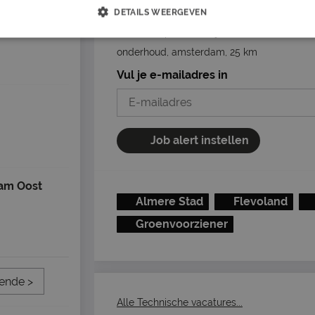
Mis nooit een vacature
DETAILS WEERGEVEN
Op basis van jouw voorkeuren
Zet stop wanneer je wilt
onderhoud, amsterdam, 25 km
Vul je e-mailadres in
Job alert instellen
am Oost
Almere Stad
Flevoland
Groenvoorziener
ende >
Alle Technische vacatures...