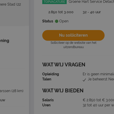
Groene Hart Service Detac
TOPVACATURE
mere Stad
(22
2.850 tot 3.000
32 - 40 uur
Status
Open
Nu solliciteren
ning
Solliciteer op de website van het
uitzendbureau
WAT WIJ VRAGEN
Opleiding
Er is geen minimal
Talen
Je beheerst Ne
WAT WIJ BIEDEN
arssen
(28 km)
euw
Salaris
€ 2.850 tot € 3.00
Uren
32 tot 40 uur per 