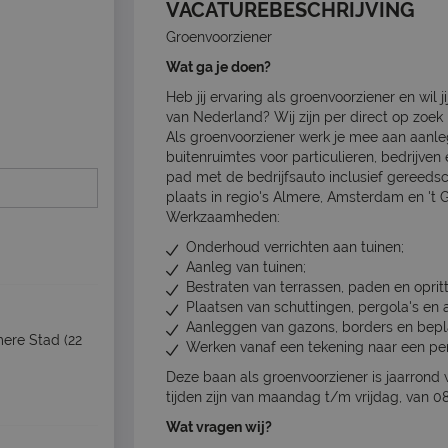
VACATUREBESCHRIJVING
Groenvoorziener
Wat ga je doen?
Heb jij ervaring als groenvoorziener en wil 
van Nederland? Wij zijn per direct op zoek
Als groenvoorziener werk je mee aan aanle
buitenruimtes voor particulieren, bedrijve
pad met de bedrijfsauto inclusief gereeds
plaats in regio's Almere, Amsterdam en 't G
Werkzaamheden:
Onderhoud verrichten aan tuinen;
Aanleg van tuinen;
Bestraten van terrassen, paden en oprit
Plaatsen van schuttingen, pergola's en
Aanleggen van gazons, borders en bepl
mere Stad
(22
Werken vanaf een tekening naar een per
Deze baan als groenvoorziener is jaarrond
tijden zijn van maandag t/m vrijdag, van 08
Wat vragen wij?