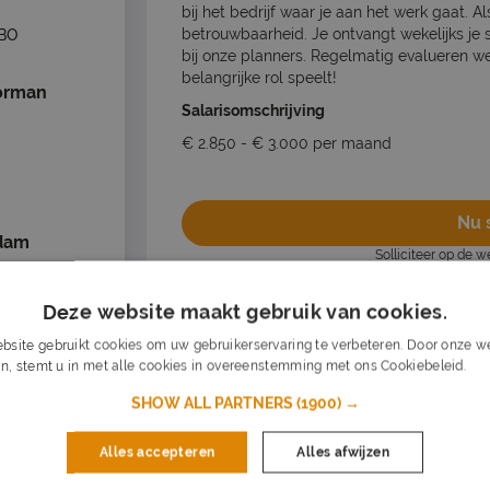
bij het bedrijf waar je aan het werk gaat. A
betrouwbaarheid. Je ontvangt wekelijks je s
BO
bij onze planners. Regelmatig evalueren we
belangrijke rol speelt!
orman
Salarisomschrijving
€ 2.850 - € 3.000 per maand
Nu s
dam
Solliciteer op de 
Vacature acties
Deze website maakt gebruik van cookies.
bsite gebruikt cookies om uw gebruikerservaring te verbeteren. Door onze we
Opslaan als favoriet
Vacature dele
n, stemt u in met alle cookies in overeenstemming met ons Cookiebeleid.
Lee
SHOW ALL PARTNERS
(1900) →
Alles accepteren
Alles afwijzen
Dagelijks nieuwe vacatures in je inb