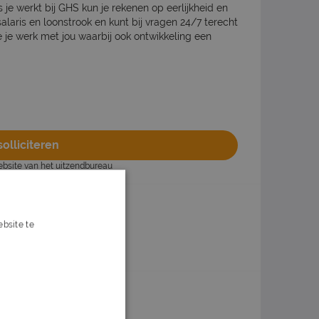
ls je werkt bij GHS kun je rekenen op eerlijkheid en
alaris en loonstrook en kunt bij vragen 24/7 terecht
 je werk met jou waarbij ook ontwikkeling een
olliciteren
website van het uitzendbureau
bsite te
n
Of solliciteer later
s verder
ox?