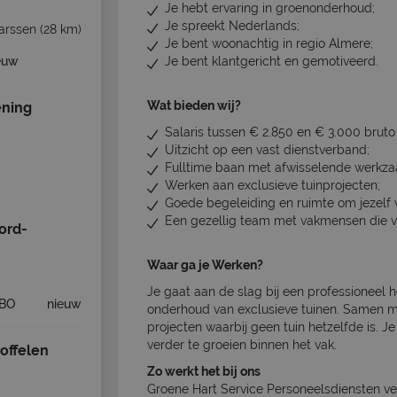
Je hebt ervaring in groenonderhoud;
Je spreekt Nederlands;
arssen
(28 km)
Je bent woonachtig in regio Almere;
euw
Je bent klantgericht en gemotiveerd.
Wat bieden wij?
ning
Salaris tussen € 2.850 en € 3.000 brut
Uitzicht op een vast dienstverband;
Fulltime baan met afwisselende werkz
Werken aan exclusieve tuinprojecten;
Goede begeleiding en ruimte om jezelf v
Een gezellig team met vakmensen die vo
ord-
Waar ga je Werken?
Je gaat aan de slag bij een professioneel h
BO
nieuw
onderhoud van exclusieve tuinen. Samen me
projecten waarbij geen tuin hetzelfde is. Je
verder te groeien binnen het vak.
offelen
Zo werkt het bij ons
Groene Hart Service Personeelsdiensten ve