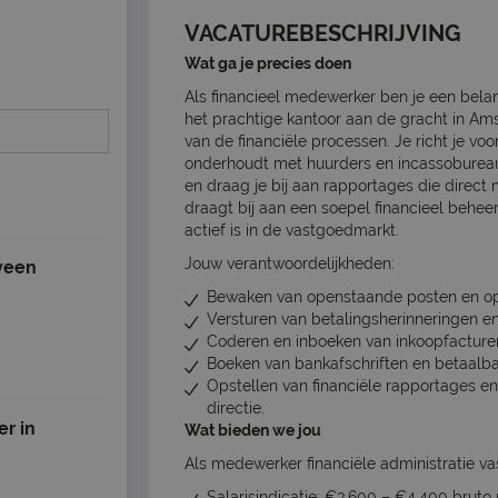
VACATUREBESCHRIJVING
Wat ga je precies doen
Als financieel medewerker ben je een belang
het prachtige kantoor aan de gracht in Am
van de financiële processen. Je richt je vo
onderhoudt met huurders en incassobureaus
en draag je bij aan rapportages die direc
draagt bij aan een soepel financieel beheer
actief is in de vastgoedmarkt.
Jouw verantwoordelijkheden:
lveen
Bewaken van openstaande posten en op
Versturen van betalingsherinneringen en
Coderen en inboeken van inkoopfacture
Boeken van bankafschriften en betaalba
Opstellen van financiële rapportages e
directie.
r in
Wat bieden we jou
Als medewerker financiële administratie v
Salarisindicatie: €3.600 – €4.400 bruto