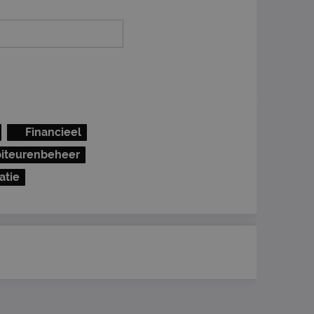
Financieel
iteurenbeheer
atie