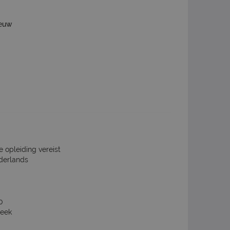
ieuw
e opleiding vereist
derlands
0
week