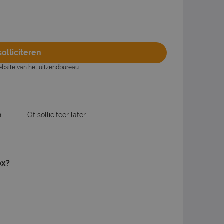
olliciteren
website van het uitzendbureau
n
Of solliciteer later
ox?