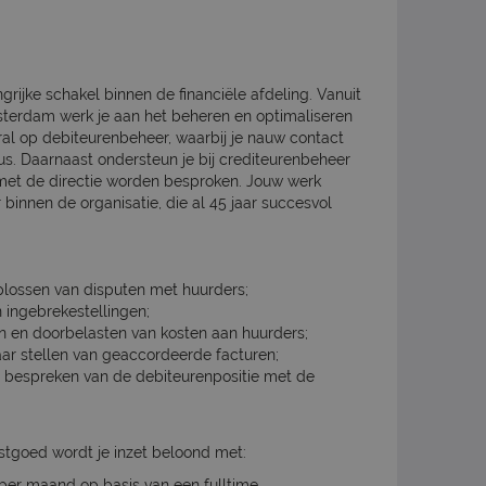
rijke schakel binnen de financiële afdeling. Vanuit
sterdam werk je aan het beheren en optimaliseren
oral op debiteurenbeheer, waarbij je nauw contact
. Daarnaast ondersteun je bij crediteurenbeheer
t met de directie worden besproken. Jouw werk
 binnen de organisatie, die al 45 jaar succesvol
lossen van disputen met huurders;
 ingebrekestellingen;
n en doorbelasten van kosten aan huurders;
ar stellen van geaccordeerde facturen;
n bespreken van de debiteurenpositie met de
astgoed wordt je inzet beloond met:
 per maand op basis van een fulltime