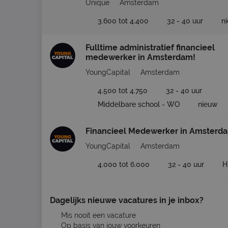
Unique
Amsterdam
3.600 tot 4.400
32 - 40 uur
n
Fulltime administratief financieel
medewerker in Amsterdam!
YoungCapital
Amsterdam
4.500 tot 4.750
32 - 40 uur
Middelbare school - WO
nieuw
Financieel Medewerker in Amsterd
YoungCapital
Amsterdam
4.000 tot 6.000
32 - 40 uur
H
Dagelijks nieuwe vacatures in je inbox?
Mis nooit een vacature
Op basis van jouw voorkeuren