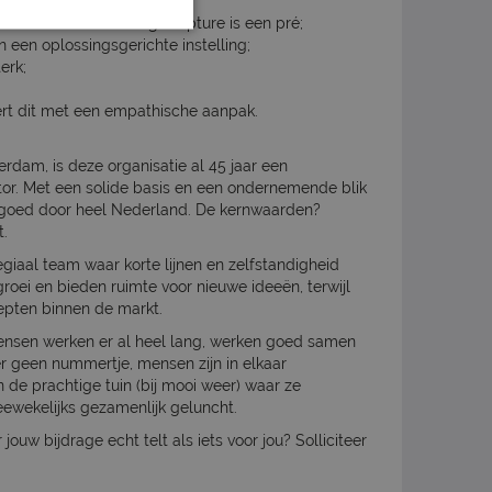
eheer;
an Exact Globe en ImageCapture is een pré;
een oplossingsgerichte instelling;
erk;
;
ert dit met een empathische aanpak.
rdam, is deze organisatie al 45 jaar een
or. Met een solide basis en een ondernemende blik
stgoed door heel Nederland. De kernwaarden?
t.
egiaal team waar korte lijnen en zelfstandigheid
groei en bieden ruimte voor nieuwe ideeën, terwijl
pten binnen de markt.
Mensen werken er al heel lang, werken goed samen
er geen nummertje, mensen zijn in elkaar
n de prachtige tuin (bij mooi weer) waar ze
ewekelijks gezamenlijk geluncht.
w bijdrage echt telt als iets voor jou? Solliciteer