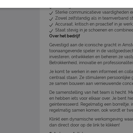
Kennis van debiteuren- en crediteurenb
Ervaring met Microsoft Office; kennis v
Sterke communicatieve vaardigheden en 
Zowel zelfstandig als in teamverband st
Accuraat, kritisch en proactief in je werk
Staat stevig in je schoenen en combine
Over het bedrijf
Gevestigd aan de iconische gracht in Amste
toonaangevende speler in de vastgoedsect
investeren, ontwikkelen en beheren ze va
Betrokkenheid, innovatie en professionalitei
Je komt te werken in een informeel en coll
centraal staan. Ze stimuleren persoonlijke 
ze samen bouwen aan vernieuwende conce
De samenstelling van het team is hecht. 
en hebben iets voor elkaar over. Je bent hi
geïnteresseerd. Regelmatig een borreltje, i
regelmatig samen komen, ook wordt er twe
Klinkt een dynamische werkomgeving waar jou
dan direct door op de link te klikken!