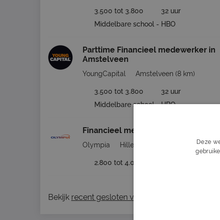
3.500 tot 3.800
32 uur
Middelbare school - HBO
Parttime Financieel medewerker in
Amstelveen
YoungCapital
Amstelveen
(8 km)
3.500 tot 3.800
32 uur
Middelbare school - HBO
Financieel medewerker
Deze we
Olympia
Hillegom
(23 km)
gebruike
2.800 tot 4.000
32 - 40 uur
M
Bekijk
recent gesloten vacatures