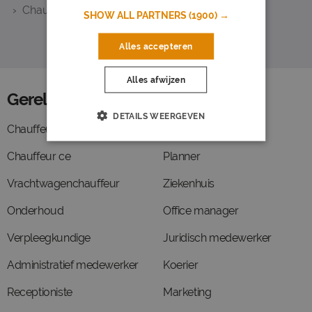
Chauffeur ce
SHOW ALL PARTNERS
(1900) →
Alles accepteren
Alles afwijzen
Gerelateerde functies
DETAILS WEERGEVEN
Chauffeur
Verzorgende ig
Chauffeur ce
Planner
Vrachtwagenchauffeur
Ziekenhuis
Onderhoud
Office manager
Verpleegkundige
Juridisch medewerker
Administratief medewerker
Koerier
Receptioniste
Marketing