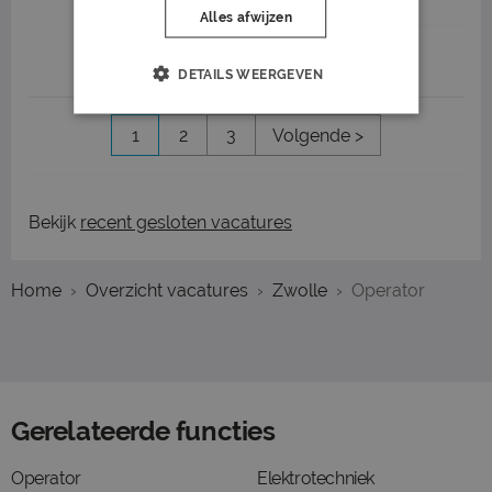
Alles afwijzen
Job highlights
DETAILS WEERGEVEN
1
2
3
Volgende >
Bekijk
recent gesloten vacatures
Home
Overzicht vacatures
Zwolle
Operator
Gerelateerde functies
Operator
Elektrotechniek