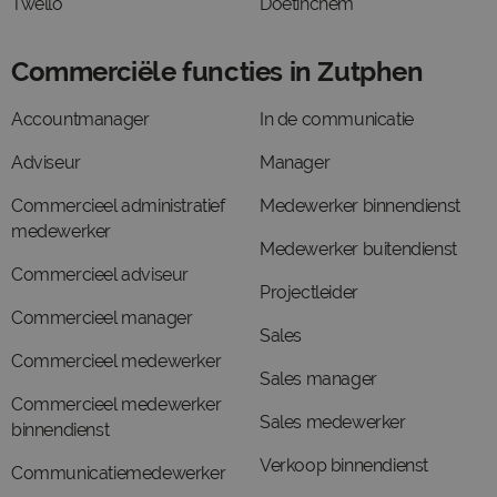
Twello
Doetinchem
Commerciële functies in Zutphen
Accountmanager
In de communicatie
Adviseur
Manager
Commercieel administratief
Medewerker binnendienst
medewerker
Medewerker buitendienst
Commercieel adviseur
Projectleider
Commercieel manager
Sales
Commercieel medewerker
Sales manager
Commercieel medewerker
Sales medewerker
binnendienst
Verkoop binnendienst
Communicatiemedewerker