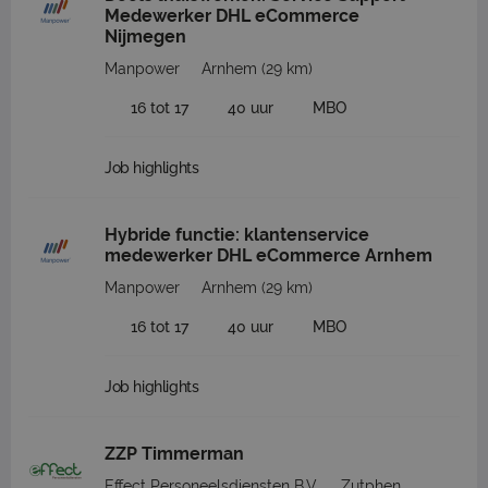
Medewerker DHL eCommerce
Nijmegen
Manpower
Arnhem
(29 km)
16 tot 17
40 uur
MBO
Job highlights
Hybride functie: klantenservice
medewerker DHL eCommerce Arnhem
Manpower
Arnhem
(29 km)
16 tot 17
40 uur
MBO
Job highlights
ZZP Timmerman
Effect Personeelsdiensten B.V.
Zutphen