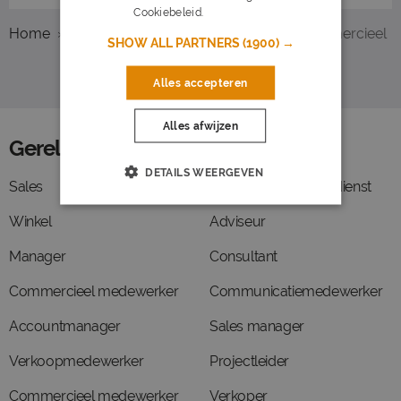
Cookiebeleid.
Lees verder
Home
Overzicht vacatures
Zutphen
Commercieel
SHOW ALL PARTNERS
(1900) →
Alles accepteren
Alles afwijzen
Gerelateerde functies
DETAILS WEERGEVEN
Sales
Medewerker binnendienst
Winkel
Adviseur
Manager
Consultant
Commercieel medewerker
Communicatiemedewerker
Accountmanager
Sales manager
Verkoopmedewerker
Projectleider
Commercieel medewerker
Verkoper