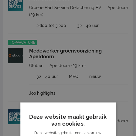
Groene Hart Service Detachering BV
Apeldoorn
(29 km)
2.600 tot 3.200
32 - 40 uur
TOPVACATURE
Medewerker groenvoorziening
Apeldoorn
Globen
Apeldoorn
(29 km)
32 - 40 uur
MBO
nieuw
Job highlights
Machine operator drukkerij
Deze website maakt gebruik
Groene Hart Service Detachering BV
Apeldoorn
van cookies.
(29 km)
Deze website gebruikt cookies om uw