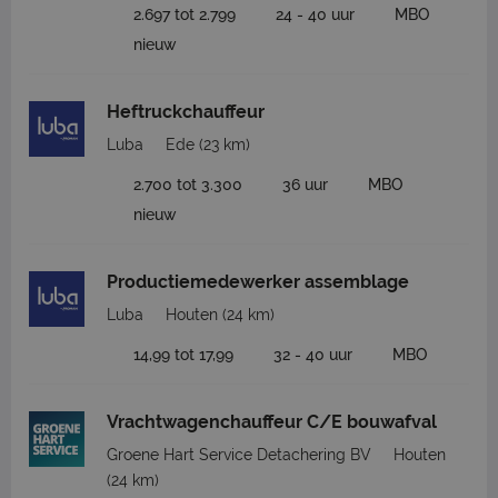
2.697 tot 2.799
24 - 40 uur
MBO
nieuw
Heftruckchauffeur
Luba
Ede
(23 km)
2.700 tot 3.300
36 uur
MBO
nieuw
Productiemedewerker assemblage
Luba
Houten
(24 km)
14,99 tot 17,99
32 - 40 uur
MBO
Vrachtwagenchauffeur C/E bouwafval
Groene Hart Service Detachering BV
Houten
(24 km)