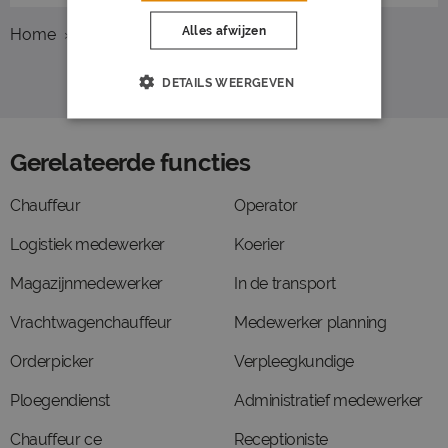
Alles afwijzen
Home
Overzicht vacatures
Tiel
Logistiek
DETAILS WEERGEVEN
Gerelateerde functies
Chauffeur
Operator
Logistiek medewerker
Koerier
Magazijnmedewerker
In de transport
Vrachtwagenchauffeur
Medewerker planning
Orderpicker
Verpleegkundige
Ploegendienst
Administratief medewerker
Chauffeur ce
Receptioniste