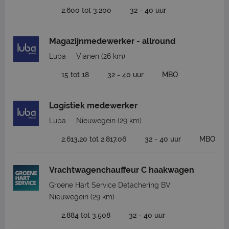
2.600 tot 3.200
32 - 40 uur
Magazijnmedewerker - allround
Luba
Vianen
(26 km)
15 tot 18
32 - 40 uur
MBO
Logistiek medewerker
Luba
Nieuwegein
(29 km)
2.613,20 tot 2.817,06
32 - 40 uur
MBO
Vrachtwagenchauffeur C haakwagen
Groene Hart Service Detachering BV
Nieuwegein
(29 km)
2.884 tot 3.508
32 - 40 uur