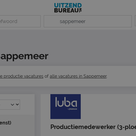
 Sappemeer
le productie vacatures
of
alle vacatures in Sappemeer
.
enst)
Productiemedewerker (3-plo