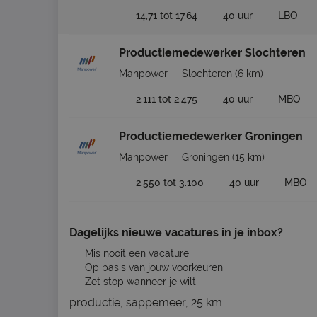
14,71 tot 17,64
40 uur
LBO
Productiemedewerker Slochteren
Manpower
Slochteren
(6 km)
2.111 tot 2.475
40 uur
MBO
Productiemedewerker Groningen
Manpower
Groningen
(15 km)
2.550 tot 3.100
40 uur
MBO
Dagelijks nieuwe vacatures in je inbox?
Mis nooit een vacature
Op basis van jouw voorkeuren
Zet stop wanneer je wilt
productie, sappemeer, 25 km