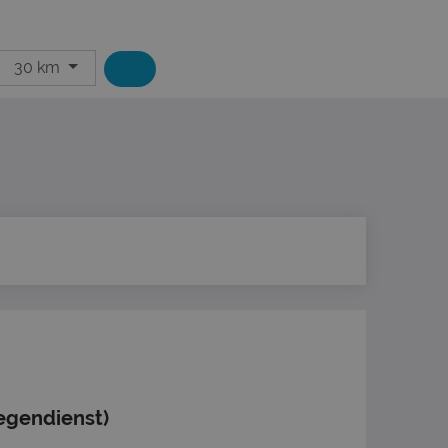
30 km
egendienst)