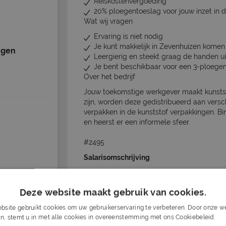
Reiskostenvergoeding
20% ploegentoeslag voor jouw inzet in 
Wat wij vragen
Ervaring is niet nodig
Je kunt makkelijk in Zevenhuizen komen
ngen
Leergierig en steekt graag de handen 
Je bent beschikbaar voor een 3-ploegen
Over het bedrijf
Jouw toekomstige werkgever maakt kunsts
zijn, worden deze gedistribueerd aan versch
verpakken in de kunststof verpakkingen. Bi
en heerst er een informele sfeer.
#2495
Salarisomschrijving
14.71 - 17.64
Deze website maakt gebruik van cookies.
bsite gebruikt cookies om uw gebruikerservaring te verbeteren. Door onze we
Nu s
n, stemt u in met alle cookies in overeenstemming met ons Cookiebeleid.
Lee
Dit kan 