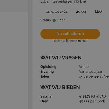
Luba
Zevenhuizen
(30 km)
14,71 tot 17,64
40 uur
LBO
Status
Open
Nu solliciteren
Dit kan al binnen 1 minuut
WAT WIJ VRAGEN
Opleiding
Vmbo
Ervaring
Van 1 tot 2 jaar
Talen
Je beheerst Ne
WAT WIJ BIEDEN
Salaris
€ 14,71 tot € 17,64
Uren
40 uur per week