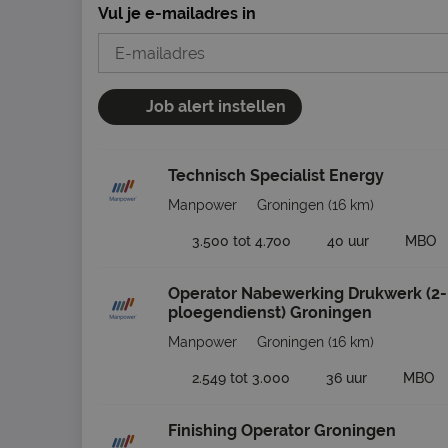
Vul je e-mailadres in
Job alert instellen
Technisch Specialist Energy
Manpower
Groningen
(16 km)
3.500 tot 4.700
40 uur
MBO
Operator Nabewerking Drukwerk (2-
ploegendienst) Groningen
Manpower
Groningen
(16 km)
2.549 tot 3.000
36 uur
MBO
Finishing Operator Groningen