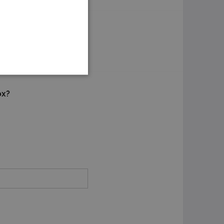
n
Of solliciteer later
ox?