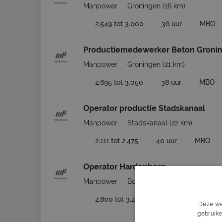
Manpower
Groningen
(16 km)
2.549 tot 3.000
36 uur
MBO
Productiemedewerker Beton Groni
Manpower
Groningen
(21 km)
2.695 tot 3.050
38 uur
MBO
Operator productie Stadskanaal
Manpower
Stadskanaal
(22 km)
2.111 tot 2.475
40 uur
MBO
Operator Hardenberg
Manpower
Borger
(27 km)
2.800 tot 3.400
40 uur
LBO
Deze we
gebruike