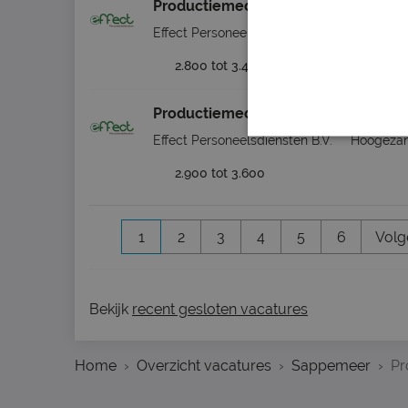
Productiemedewerker prefab beton
Effect Personeelsdiensten B.V.
Hoogeza
2.800 tot 3.400
Productiemedewerker dagdienst
Effect Personeelsdiensten B.V.
Hoogeza
2.900 tot 3.600
1
2
3
4
5
6
Volg
Bekijk
recent gesloten vacatures
Home
Overzicht vacatures
Sappemeer
Pr