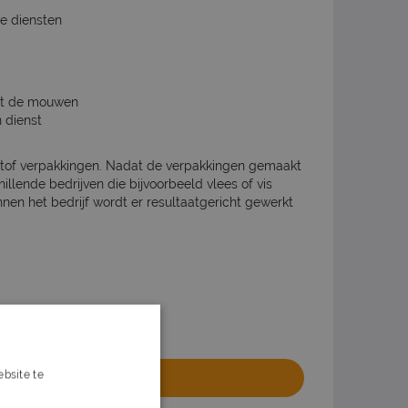
de diensten
uit de mouwen
 dienst
tof verpakkingen. Nadat de verpakkingen gemaakt
illende bedrijven die bijvoorbeeld vlees of vis
nnen het bedrijf wordt er resultaatgericht gewerkt
bsite te
olliciteren
s verder
al binnen 1 minuut