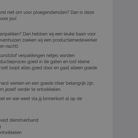
 hand niet om voor ploegendiensten? Dan is deze
voor jou!
n aanpakken? Dan hebben wij een leuke baan voor
Zevenhuizen zoeken wij een productiemedewerker
en nacht).
 kunststof verpakkingen netjes worden
ductieproces goed in de gaten en lost kleine
 inzet loopt alles goed door en gaat alleen goede
hard werken en een goede sfeer belangrijk zijn.
om jezelf verder te ontwikkelen.
snel en wie weet sta jij binnenkort al op de
n vast dienstverband
g
ontwikkelen