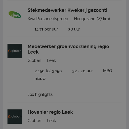
Stekmedewerker Kwekerij gezocht!
Kiwi Personeelsgroep
Hoogezand
(27 km)
14,71 per uur
38 uur
Medewerker groenvoorziening regio
Leek
Globen
Leek
2.450 tot 3.150
32 - 40 uur
MBO
nieuw
Job highlights
Hovenier regio Leek
Globen
Leek