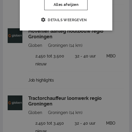
Alles afwijzen
Job highlights
DETAILS WEERGEVEN
Hovenier aanleg houtbouw regio
Groningen
Globen
Groningen
(14 km)
2.450 tot 3.500
32 - 40 uur
MBO
nieuw
Job highlights
Tractorchauffeur loonwerk regio
Groningen
Globen
Groningen
(14 km)
2.450 tot 3.450
32 - 40 uur
MBO
nieuw