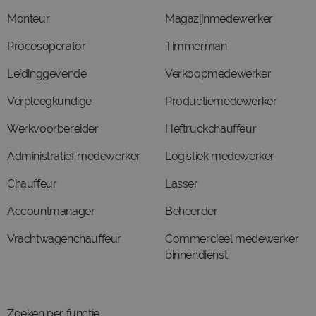
Monteur
Magazijnmedewerker
Procesoperator
Timmerman
Leidinggevende
Verkoopmedewerker
Verpleegkundige
Productiemedewerker
Werkvoorbereider
Heftruckchauffeur
Administratief medewerker
Logistiek medewerker
Chauffeur
Lasser
Accountmanager
Beheerder
Vrachtwagenchauffeur
Commercieel medewerker
binnendienst
Zoeken per functie