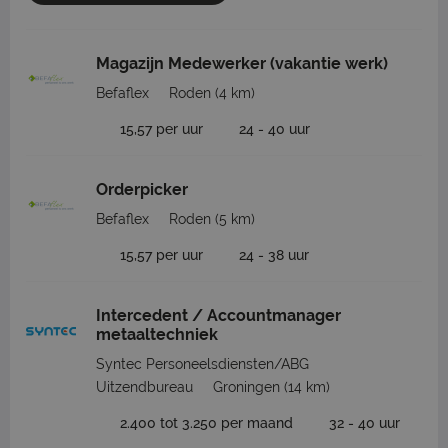
Magazijn Medewerker (vakantie werk)
Befaflex
Roden
(4 km)
15,57 per uur
24 - 40 uur
Orderpicker
Befaflex
Roden
(5 km)
15,57 per uur
24 - 38 uur
Intercedent / Accountmanager
metaaltechniek
Syntec Personeelsdiensten/ABG
Uitzendbureau
Groningen
(14 km)
2.400 tot 3.250 per maand
32 - 40 uur