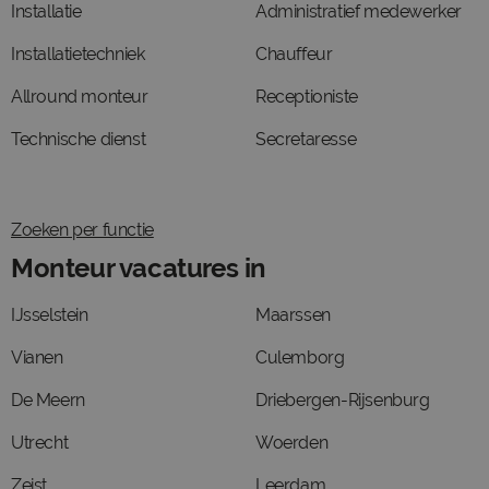
Installatie
Administratief medewerker
Installatietechniek
Chauffeur
Allround monteur
Receptioniste
Technische dienst
Secretaresse
Zoeken per functie
Monteur vacatures in
IJsselstein
Maarssen
Vianen
Culemborg
De Meern
Driebergen-Rijsenburg
Utrecht
Woerden
Zeist
Leerdam