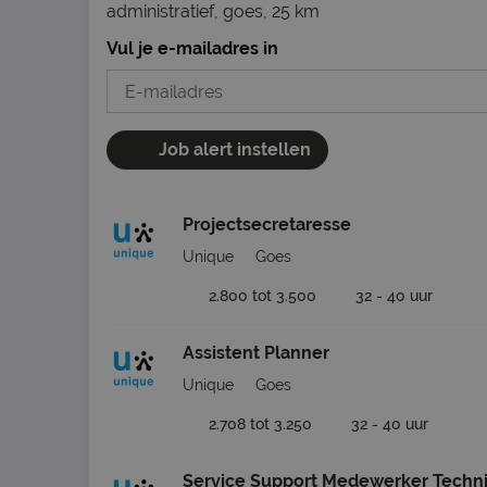
administratief, goes, 25 km
Vul je e-mailadres in
Job alert instellen
Projectsecretaresse
Unique
Goes
2.800 tot 3.500
32 - 40 uur
Assistent Planner
Unique
Goes
2.708 tot 3.250
32 - 40 uur
Service Support Medewerker Techni