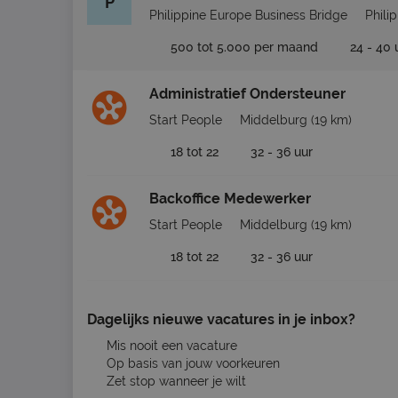
P
Philippine Europe Business Bridge
Phili
500 tot 5.000 per maand
24 - 40 
Administratief Ondersteuner
Start People
Middelburg
(19 km)
18 tot 22
32 - 36 uur
Backoffice Medewerker
Start People
Middelburg
(19 km)
18 tot 22
32 - 36 uur
Dagelijks nieuwe vacatures in je inbox?
Mis nooit een vacature
Op basis van jouw voorkeuren
Zet stop wanneer je wilt