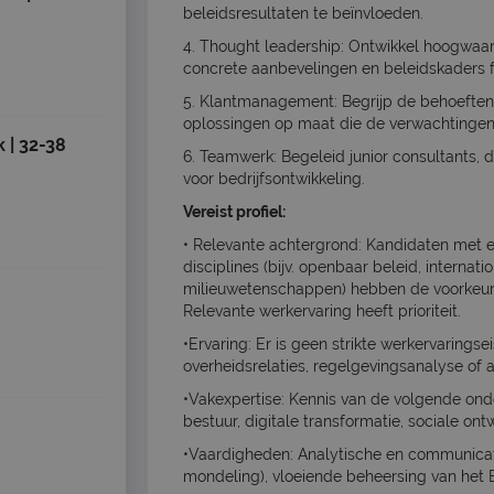
beleidsresultaten te beïnvloeden.
4. Thought leadership: Ontwikkel hoogwaar
concrete aanbevelingen en beleidskaders 
5. Klantmanagement: Begrijp de behoeften 
oplossingen op maat die de verwachtingen 
 | 32-38
6. Teamwerk: Begeleid junior consultants, d
voor bedrijfsontwikkeling.
Vereist profiel:
• Relevante achtergrond: Kandidaten met 
disciplines (bijv. openbaar beleid, internat
milieuwetenschappen) hebben de voorkeur, m
Relevante werkervaring heeft prioriteit.
•Ervaring: Er is geen strikte werkervarings
overheidsrelaties, regelgevingsanalyse of
•Vakexpertise: Kennis van de volgende on
bestuur, digitale transformatie, sociale ont
•Vaardigheden: Analytische en communicati
mondeling), vloeiende beheersing van het 