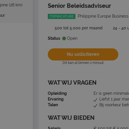
Senior Beleidsadviseur
ppine
(26 km)
uur
Philippine Europe Business
TOPVACATURE
500 tot 5.000 per maand
24 - 40 
Status
Open
Nu solliciteren
Dit kan al binnen 1 minuut
WAT WIJ VRAGEN
Opleiding
Er is geen minimal
Ervaring
Liefst 1 jaar ma
Talen
Bij voorkeur be
WAT WIJ BIEDEN
Salaris
€ 500 tot € 5.00