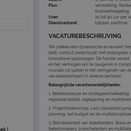
Plus
winstdeling, flexib
thuiswerkregeling
Uren
24 tot 40 uur per 
Dienstverband
bijbaan, parttime
VACATUREBESCHRIJVING
We zoeken een dynamische en ervaren Seni
leidt, contact onderhoudt met belangrijke s
innovatieve oplossingen. De functie vereist
en het vermogen om te navigeren in compl
cruciale rol spelen in het vormgeven van d
van beleidsimpact in diverse sectoren.
Belangrijkste verantwoordelijkheden:
1. Beleidsanalyse en strategieontwikkeling
regionaal beleid, regelgeving en markttre
2. Projectleiderschap: Leid consultancyproj
planning, het budget en de multidisciplina
3. Betrokkenheid van stakeholders: Bouw en
beleidsmakers, brancheleiders en multilate
ek |