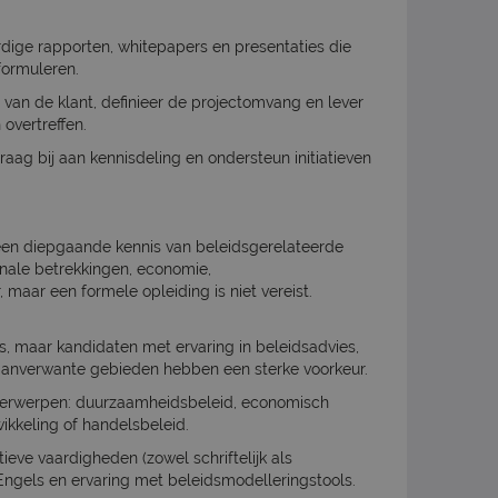
dige rapporten, whitepapers en presentaties die
formuleren.
van de klant, definieer de projectomvang en lever
overtreffen.
raag bij aan kennisdeling en ondersteun initiatieven
een diepgaande kennis van beleidsgerelateerde
ionale betrekkingen, economie,
aar een formele opleiding is niet vereist.
eis, maar kandidaten met ervaring in beleidsadvies,
 aanverwante gebieden hebben een sterke voorkeur.
derwerpen: duurzaamheidsbeleid, economisch
wikkeling of handelsbeleid.
eve vaardigheden (zowel schriftelijk als
Engels en ervaring met beleidsmodelleringstools.