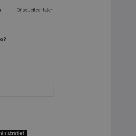
n
Of solliciteer later
ox?
inistratief