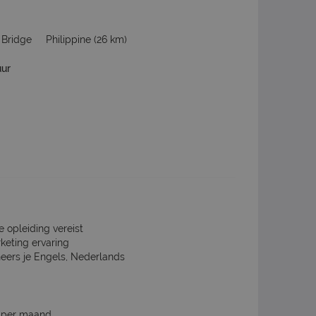
 Bridge
Philippine
(26 km)
uur
e opleiding vereist
rketing ervaring
heers je Engels, Nederlands
0 per maand