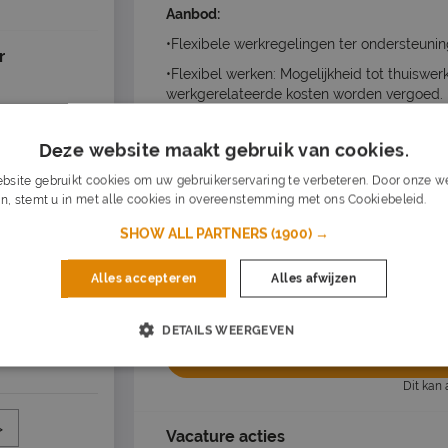
Aanbod:
•Flexibele werkregelingen ter ondersteuni
r
•Flexibel werken: Mogelijkheid tot thuiswer
werkgerelateerde kosten worden vergoed.
•Concurrerend salaris, afgestemd op ervari
Deze website maakt gebruik van cookies.
•Vergoeding op basis van een vast bedrag 
kwaliteit en complexiteit. Langdurige sam
bsite gebruikt cookies om uw gebruikerservaring te verbeteren. Door onze we
n, stemt u in met alle cookies in overeenstemming met ons Cookiebeleid.
Lee
•Mogelijkheid om te werken aan baanbreken
SHOW ALL PARTNERS
(1900) →
•Diverse en samenwerkende teamomgevin
Functie-eisenMinimaal 1 jaar Liefst 1 jaar b
Alles accepteren
Alles afwijzen
ervaring ervaringSpreekt de volgende taal
DETAILS WEERGEVEN
Nu s
Dit kan 
>
Vacature acties