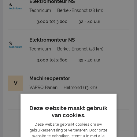
Elektromonteur NS
Technicum
Berkel-Enschot
(28 km)
3.000 tot 3.600
32 - 40 uur
Elektromonteur NS
Technicum
Berkel-Enschot
(28 km)
3.000 tot 3.600
32 - 40 uur
Machineoperator
V
VAPRO Banen
Helmond
(13 km)
2.600 tot 4.500
Deze website maakt gebruik
van cookies.
1
2
3
Volgende >
Deze website gebruikt cookies om uw
gebruikerservaring te verbeteren. Door onze
website te gebruiken, stemt u in met alle