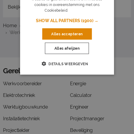
cookies in overeenstemming met ons
Bekijk
recent gesloten vacatures
Cookiebeleid.
Lees verder
SHOW ALL PARTNERS
(1900) →
Home
Overzicht vacatures
Eindhoven
Werkvoorbereider
Alles accepteren
Alles afwijzen
DETAILS WEERGEVEN
Gerelateerde functies
Werkvoorbereider
Energie
Elektrotechniek
Calculator
Werktuigbouwkunde
Engineer
Installatietechniek
Projectmanager
Projectleider
Beveiliging