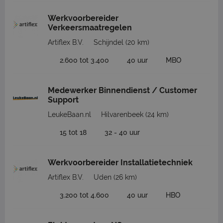
Werkvoorbereider
Verkeersmaatregelen
Artiflex B.V.
Schijndel
(20 km)
2.600 tot 3.400
40 uur
MBO
Medewerker Binnendienst / Customer
Support
LeukeBaan.nl
Hilvarenbeek
(24 km)
15 tot 18
32 - 40 uur
Werkvoorbereider Installatietechniek
Artiflex B.V.
Uden
(26 km)
3.200 tot 4.600
40 uur
HBO