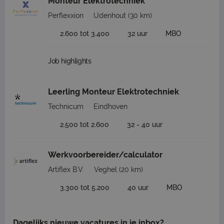
Monteur Elektrotechniek
Perflexxion
Udenhout
(30 km)
2.600 tot 3.400
32 uur
MBO
Job highlights
Leerling Monteur Elektrotechniek
Technicum
Eindhoven
2.500 tot 2.600
32 - 40 uur
Werkvoorbereider/calculator
Artiflex B.V.
Veghel
(20 km)
3.300 tot 5.200
40 uur
MBO
Dagelijks nieuwe vacatures in je inbox?