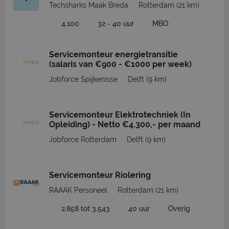
Techsharks Maak Breda
Rotterdam
(21 km)
4.100
32 - 40 uur
MBO
Servicemonteur energietransitie
(salaris van €900 - €1000 per week)
Jobforce Spijkenisse
Delft
(9 km)
Servicemonteur Elektrotechniek (In
Opleiding) - Netto €4.300,- per maand
Jobforce Rotterdam
Delft
(9 km)
Servicemonteur Riolering
RAAAK Personeel
Rotterdam
(21 km)
2.858 tot 3.543
40 uur
Overig