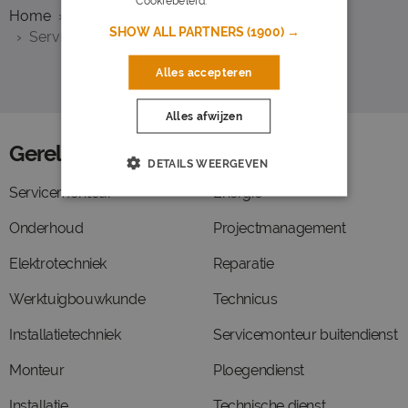
Cookiebeleid.
Lees verder
Home
Overzicht vacatures
Den Haag
SHOW ALL PARTNERS
(1900) →
Servicemonteur
Alles accepteren
Alles afwijzen
Gerelateerde functies
DETAILS WEERGEVEN
Servicemonteur
Energie
Onderhoud
Projectmanagement
Elektrotechniek
Reparatie
Werktuigbouwkunde
Technicus
Installatietechniek
Servicemonteur buitendienst
Monteur
Ploegendienst
Installatie
Technische dienst