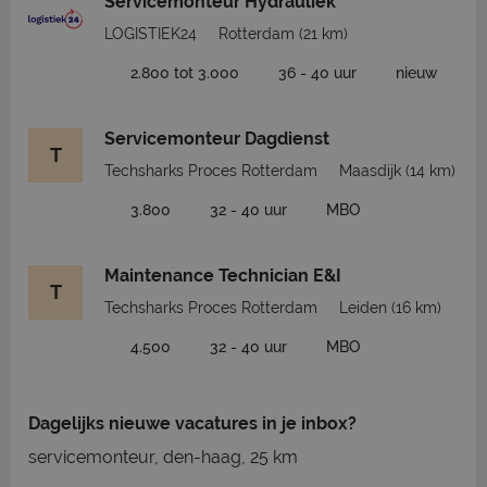
Servicemonteur Hydrauliek
LOGISTIEK24
Rotterdam
(21 km)
2.800 tot 3.000
36 - 40 uur
nieuw
Servicemonteur Dagdienst
T
Techsharks Proces Rotterdam
Maasdijk
(14 km)
3.800
32 - 40 uur
MBO
Maintenance Technician E&I
T
Techsharks Proces Rotterdam
Leiden
(16 km)
4.500
32 - 40 uur
MBO
Dagelijks nieuwe vacatures in je inbox?
servicemonteur, den-haag, 25 km