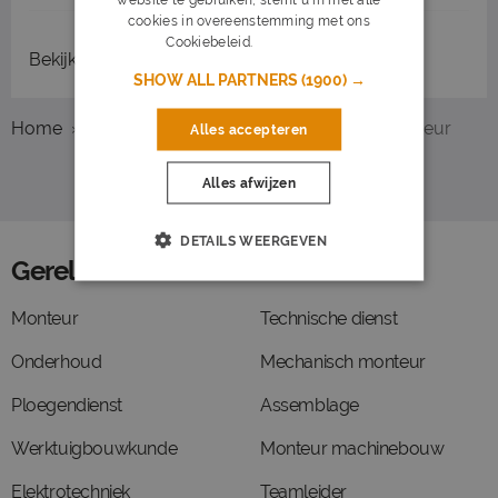
cookies in overeenstemming met ons
Cookiebeleid.
Lees verder
Bekijk
recent gesloten vacatures
SHOW ALL PARTNERS
(1900) →
Home
Overzicht vacatures
Den Haag
Monteur
Alles accepteren
Alles afwijzen
DETAILS WEERGEVEN
Gerelateerde functies
Monteur
Technische dienst
Onderhoud
Mechanisch monteur
Ploegendienst
Assemblage
Werktuigbouwkunde
Monteur machinebouw
Elektrotechniek
Teamleider