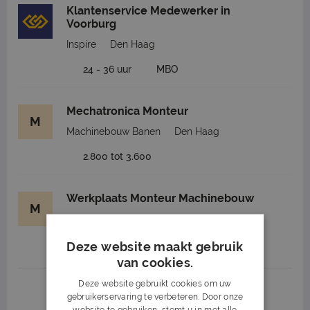
Klantenservice Medewerker in
Voorburg
Inspire
Den Haag
24 - 36 uur
MBO
Mechatronica Monteur
M
Machinebouw Banen
Den Haag
2.800 tot 3.600
Werkplaats Monteur Machinebouw
M
Machinebouw Banen
Den Haag
2.690 tot 3.650
Deze website maakt gebruik
van cookies.
Deze website gebruikt cookies om uw
1
2
3
Volgende >
gebruikerservaring te verbeteren. Door onze
website te gebruiken, stemt u in met alle