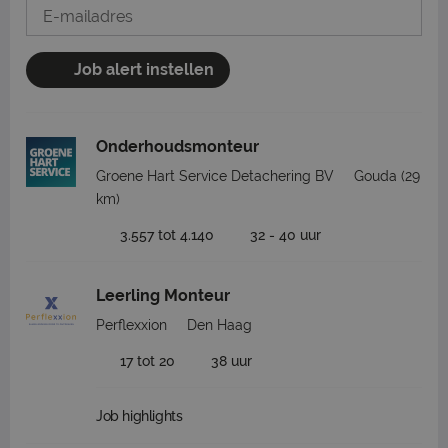
Job alert instellen
Onderhoudsmonteur
Groene Hart Service Detachering BV
Gouda
(29
km)
3.557 tot 4.140
32 - 40 uur
Leerling Monteur
Perflexxion
Den Haag
17 tot 20
38 uur
Job highlights