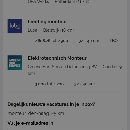
QPS Works
Rotterdam
(21 km)
Leerling monteur
Luba
Bleiswijk
(18 km)
2.608,26 tot 2.900
32 - 40 uur
LBO
Elektrotechnisch Monteur
Groene Hart Service Detachering BV
Gouda
(29
km)
3.000 tot 4.200
32 - 40 uur
Dagelijks nieuwe vacatures in je inbox?
monteur, den-haag, 25 km
Vul je e-mailadres in