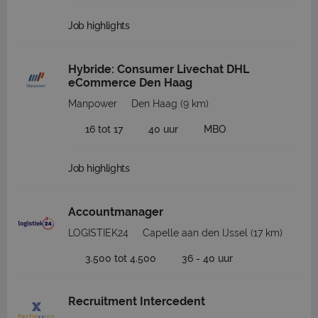
Job highlights
Hybride: Consumer Livechat DHL
eCommerce Den Haag
Manpower
Den Haag
(9 km)
16 tot 17
40 uur
MBO
Job highlights
Accountmanager
LOGISTIEK24
Capelle aan den IJssel
(17 km)
3.500 tot 4.500
36 - 40 uur
Recruitment Intercedent