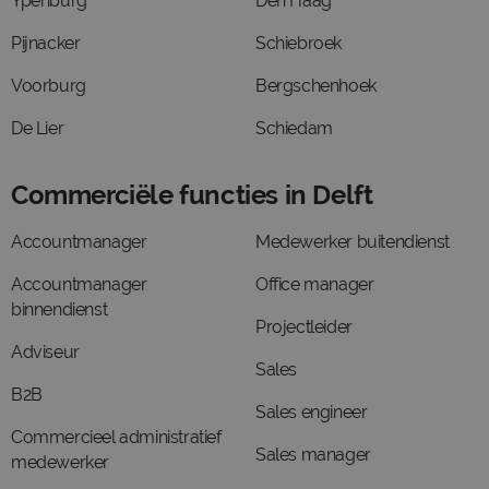
Ypenburg
Den Haag
Pijnacker
Schiebroek
Voorburg
Bergschenhoek
De Lier
Schiedam
Commerciële functies in Delft
Accountmanager
Medewerker buitendienst
Accountmanager
Office manager
binnendienst
Projectleider
Adviseur
Sales
B2B
Sales engineer
Commercieel administratief
Sales manager
medewerker