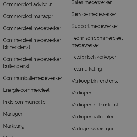
Sales medewerker
Commercieel adviseur
Service medewerker
Commercieel manager
Support medewerker
Commercieel medewerker
Technisch commercieel
Commercieel medewerker
medewerker
binnendienst
Telefonisch verkoper
Commercieel medewerker
buitendienst
Telemarketing
Communicatiemedewerker
Verkoop binnendienst
Energie commercieel
Verkoper
In de communicatie
Verkoper buitendienst
Manager
Verkoper callcenter
Marketing
Vertegenwoordiger