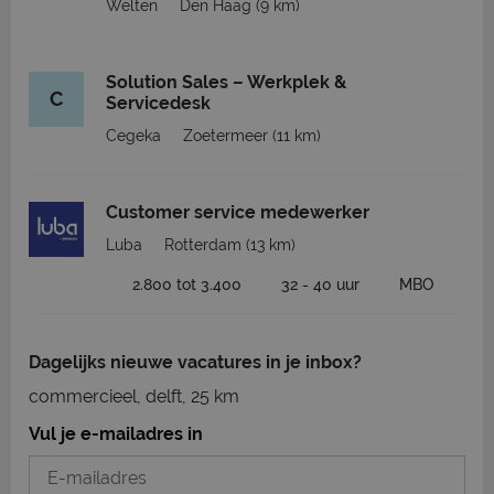
Welten
Den Haag
(9 km)
Solution Sales – Werkplek &
C
Servicedesk
Cegeka
Zoetermeer
(11 km)
Customer service medewerker
Luba
Rotterdam
(13 km)
2.800 tot 3.400
32 - 40 uur
MBO
Dagelijks nieuwe vacatures in je inbox?
commercieel, delft, 25 km
Vul je e-mailadres in