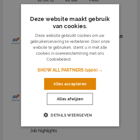
Job highlights
Deze website maakt gebruik
van cookies.
Senior Logistiek Medewerker Hengelo
Deze website gebruikt cookies om uw
gebruikerservaring te verbeteren. Door onze
Manpower
Hengelo
(25 km)
website te gebruiken, stemt u in met alle
cookies in overeenstemming met ons
3.500 tot 3.900
40 uur
MBO
Cookiebeleid.
Lees verder
SHOW ALL PARTNERS
(1900) →
Job highlights
Alles accepteren
Magazijnbeheerder Enschede
Alles afwijzen
Manpower
Enschede
(27 km)
3.500 tot 4.500
40 uur
MBO
DETAILS WEERGEVEN
Job highlights