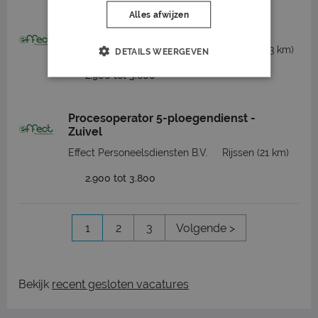
Alles afwijzen
Timmerman
Effect Personeelsdiensten B.V.
Markelo
(13 km)
DETAILS WEERGEVEN
2.900 tot 3.600
Procesoperator 5-ploegendienst -
Zuivel
Effect Personeelsdiensten B.V.
Rijssen
(21 km)
2.900 tot 3.800
1
2
3
Volgende >
Bekijk
recent gesloten vacatures