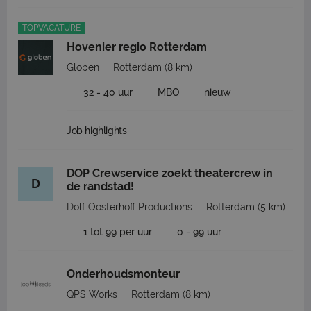
TOPVACATURE
Hovenier regio Rotterdam
Globen
Rotterdam
(8 km)
32 - 40 uur
MBO
nieuw
Job highlights
DOP Crewservice zoekt theatercrew in
D
de randstad!
Dolf Oosterhoff Productions
Rotterdam
(5 km)
1 tot 99 per uur
0 - 99 uur
Onderhoudsmonteur
QPS Works
Rotterdam
(8 km)