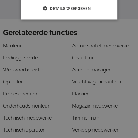
DETAILS WEERGEVEN
Gerelateerde functies
Monteur
Administratief medewerker
Leidinggevende
Chauffeur
Werkvoorbereider
Accountmanager
Operator
Vrachtwagenchauffeur
Procesoperator
Planner
Onderhoudsmonteur
Magazijnmedewerker
Technisch medewerker
Timmerman
Technisch operator
Verkoopmedewerker