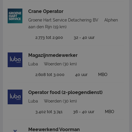
Crane Operator
Groene Hart Service Detachering BV
Alphen
aan den Rijn
(19 km)
2.773 tot 2.900
32 - 40 uur
Magazijnmedewerker
Luba
Woerden
(30 km)
2.608 tot 3.000
40 uur
MBO
Operator food (2-ploegendienst)
Luba
Woerden
(30 km)
3.402 tot 3.741
36 - 40 uur
MBO
Meewerkend Voorman