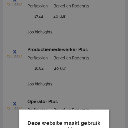
Perflexxion
Berkel en Rodenrijs
17,44
40 uur
Job highlights
Productiemedewerker Plus
Perflexxion
Berkel en Rodenrijs
16,84
40 uur
Job highlights
Operator Plus
Perflexxion
Berkel en Rodenrijs
17,44
40 uur
Deze website maakt gebruik