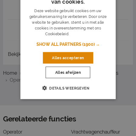
van cookies.
Job highlights
Deze website gebruikt cookies om uw
gebruikerservaring te verbeteren. Door onze
website te gebruiken, stemt u in met alle
cookies in overeenstemming met ons
1
2
3
Volgende >
Cookiebeleid.
Lees verder
SHOW ALL PARTNERS
(1900) →
Bekijk
recent gesloten vacatures
Alles accepteren
Home
Overzicht vacatures
Berkel en Rodenrijs
Alles afwijzen
Operator
DETAILS WEERGEVEN
Gerelateerde functies
Operator
Vrachtwagenchauffeur