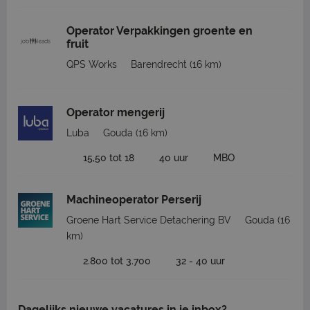
Operator Verpakkingen groente en
fruit
QPS Works
Barendrecht
(16 km)
Operator mengerij
Luba
Gouda
(16 km)
15,50 tot 18
40 uur
MBO
Machineoperator Perserij
Groene Hart Service Detachering BV
Gouda
(16
km)
2.800 tot 3.700
32 - 40 uur
Dagelijks nieuwe vacatures in je inbox?