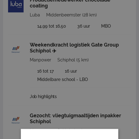
coating
Luba
Middenbeemster
(28 km)
14,99 tot 16,50
36 uur
MBO
Weekendkracht logistiek Gate Group
Schiphol ✈️
Manpower
Schiphol
(5 km)
16 tot 17
16 uur
Middelbare school - LBO
Job highlights
Gezocht: vliegtuigmaaltijden inpakker
Schiphol
Manpower
Schiphol
(5 km)