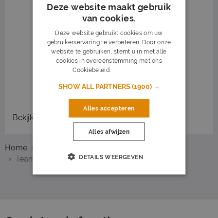
16 tot 17
40 uur
Deze website maakt gebruik
van cookies.
Middelbare school - LBO
Deze website gebruikt cookies om uw
gebruikerservaring te verbeteren. Door onze
Job highlights
website te gebruiken, stemt u in met alle
cookies in overeenstemming met ons
Cookiebeleid.
Lees verder
1
2
3
Volgende >
SHOW ALL PARTNERS
(1900) →
Alles accepteren
Bekijk
recent gesloten vacatures
Alles afwijzen
Home
Overzicht vacatures
Amstelveen
DETAILS WEERGEVEN
Teamleider