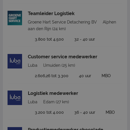
Teamleider Logistiek
Groene Hart Service Detachering BV
Alphen
aan den Rijn
(24 km)
3.800 tot 4.500
32 - 40 uur
Customer service medewerker
Luba
IJmuiden
(25 km)
2.606,26 tot 3.300
40 uur
MBO
Logistiek medewerker
Luba
Edam
(27 km)
3.200 tot 4.000
36 - 40 uur
MBO
Productiemedewerker chocolade