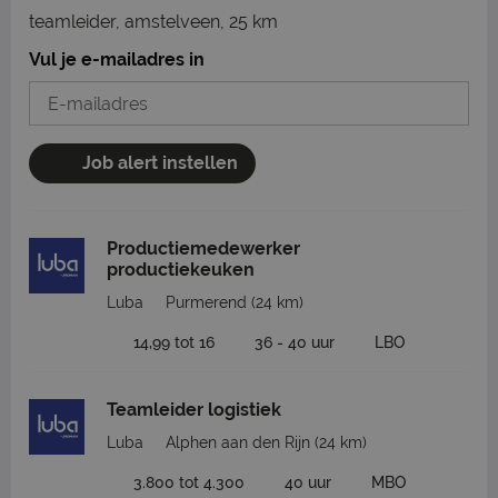
teamleider, amstelveen, 25 km
Vul je e-mailadres in
Job alert instellen
Productiemedewerker
productiekeuken
Luba
Purmerend
(24 km)
14,99 tot 16
36 - 40 uur
LBO
Teamleider logistiek
Luba
Alphen aan den Rijn
(24 km)
3.800 tot 4.300
40 uur
MBO