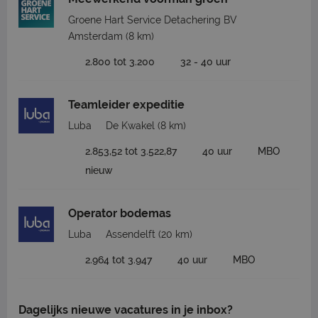
Groene Hart Service Detachering BV
Amsterdam
(8 km)
2.800 tot 3.200
32 - 40 uur
Teamleider expeditie
Luba
De Kwakel
(8 km)
2.853,52 tot 3.522,87
40 uur
MBO
nieuw
Operator bodemas
Luba
Assendelft
(20 km)
2.964 tot 3.947
40 uur
MBO
Dagelijks nieuwe vacatures in je inbox?