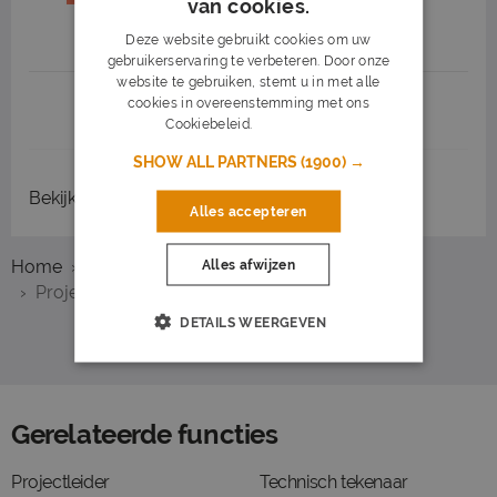
van cookies.
2.634 tot 3.935
Deze website gebruikt cookies om uw
gebruikerservaring te verbeteren. Door onze
website te gebruiken, stemt u in met alle
cookies in overeenstemming met ons
1
2
3
Volgende >
Cookiebeleid.
Lees verder
SHOW ALL PARTNERS
(1900) →
Bekijk
recent gesloten vacatures
Alles accepteren
Home
Overzicht vacatures
Amstelveen
Alles afwijzen
Projectleider
DETAILS WEERGEVEN
Gerelateerde functies
Projectleider
Technisch tekenaar