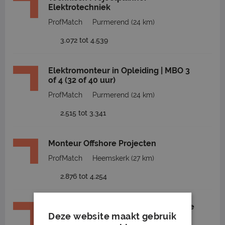
Elektrotechniek
ProfMatch
Purmerend
(24 km)
3.072 tot 4.539
Elektromonteur in Opleiding | MBO 3
of 4 (32 of 40 uur)
ProfMatch
Purmerend
(24 km)
2.515 tot 3.341
Monteur Offshore Projecten
ProfMatch
Heemskerk
(27 km)
2.876 tot 4.254
Servicemonteur Werktuigbouwkunde
Deze website maakt gebruik
ProfMatch
Heemskerk
(27 km)