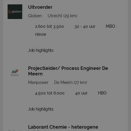
Uitvoerder
Globen
Utrecht
(29 km)
2.600 tot 3.500
32 - 40 uur
MBO
nieuw
Job highlights
Projectleider/ Process Engineer De
Meern
Manpower
De Meern
(27 km)
4.500 tot 6.000
40 uur
HBO
Job highlights
Laborant Chemie - heterogene