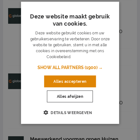
Assistent boomverzorger Almere
Deze website maakt gebruik
Globen
Almere Stad
van cookies.
2.650 tot 3.200
32 - 40 uur
MBO
Deze website gebruikt cookies om uw
gebruikerservaring te verbeteren. Door onze
nieuw
website te gebruiken, stemt u in met alle
cookies in overeenstemming met ons
Cookiebeleid.
Lees verder
Job highlights
SHOW ALL PARTNERS
(1900) →
Medewerker groenvoorziening in
Alles accepteren
Almere
Globen
Almere Stad
Alles afwijzen
2.600 tot 2.900
32 - 40 uur
MBO
DETAILS WEERGEVEN
Job highlights
Meewerkend voorman groen Huizen