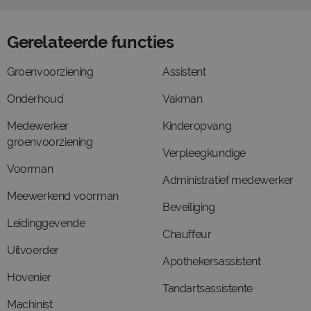
Gerelateerde functies
Groenvoorziening
Assistent
Onderhoud
Vakman
Medewerker
Kinderopvang
groenvoorziening
Verpleegkundige
Voorman
Administratief medewerker
Meewerkend voorman
Beveiliging
Leidinggevende
Chauffeur
Uitvoerder
Apothekersassistent
Hovenier
Tandartsassistente
Machinist