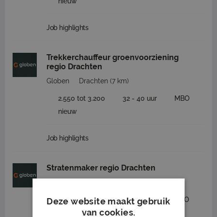
nieuw
Job highlights
Trekkerchauffeur groenvoorziening
regio Drachten
Globen
Drachten
(7 km)
2.550 tot 3.200
32 - 40 uur
MBO
nieuw
Job highlights
Stratenmaker regio Drachten
Globen
Drachten
(7 km)
2.450 tot 3.635
32 - 40 uur
MBO
Deze website maakt gebruik
van cookies.
nieuw