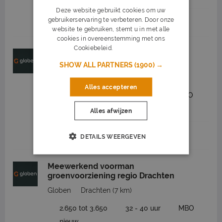
Deze website gebruikt cookies om uw
gebruikerservaring te verbeteren. Door onze
Job highlights
website te gebruiken, stemt u in met alle
cookies in overeenstemming met ons
Cookiebeleid.
Lees verder
Opperman stratenmaker regio
Drachten
SHOW ALL PARTNERS
(1900) →
Globen
Drachten
(7 km)
Alles accepteren
2.450 tot 3.150
32 - 40 uur
MBO
nieuw
Alles afwijzen
Job highlights
DETAILS WEERGEVEN
Meewerkend voorman
groenvoorziening regio Drachten
Globen
Drachten
(7 km)
2.650 tot 3.650
32 - 40 uur
MBO
nieuw