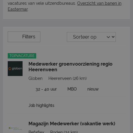
vacatures van vele uitzendbureaus.
Overzicht van banen in
Eastermar
.
Filters
TOPVACATURE
Medewerker groenvoorziening regio
Heerenveen
Globen
Heerenveen
(26 km)
32 - 40 uur
MBO
nieuw
Job highlights
Magazijn Medewerker (vakantie werk)
Befaflex
Roden
(24 km)