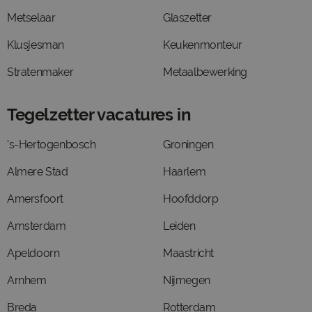
Metselaar
Glaszetter
Klusjesman
Keukenmonteur
Stratenmaker
Metaalbewerking
Tegelzetter vacatures in
's-Hertogenbosch
Groningen
Almere Stad
Haarlem
Amersfoort
Hoofddorp
Amsterdam
Leiden
Apeldoorn
Maastricht
Arnhem
Nijmegen
Breda
Rotterdam