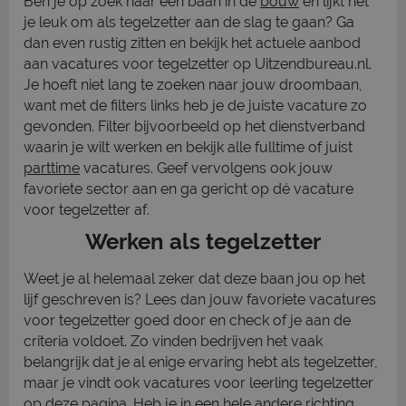
Ben je op zoek naar een baan in de
bouw
en lijkt het
je leuk om als tegelzetter aan de slag te gaan? Ga
dan even rustig zitten en bekijk het actuele aanbod
aan vacatures voor tegelzetter op Uitzendbureau.nl.
Je hoeft niet lang te zoeken naar jouw droombaan,
want met de filters links heb je de juiste vacature zo
gevonden. Filter bijvoorbeeld op het dienstverband
waarin je wilt werken en bekijk alle fulltime of juist
parttime
vacatures. Geef vervolgens ook jouw
favoriete sector aan en ga gericht op dé vacature
voor tegelzetter af.
Werken als tegelzetter
Weet je al helemaal zeker dat deze baan jou op het
lijf geschreven is? Lees dan jouw favoriete vacatures
voor tegelzetter goed door en check of je aan de
criteria voldoet. Zo vinden bedrijven het vaak
belangrijk dat je al enige ervaring hebt als tegelzetter,
maar je vindt ook vacatures voor leerling tegelzetter
op deze pagina. Heb je in een hele andere richting