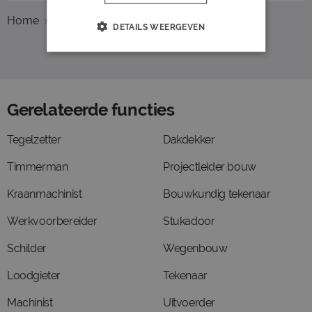
Home
Beroepsgroepen
Bouw
Tegelzetter
DETAILS WEERGEVEN
Gerelateerde functies
Tegelzetter
Dakdekker
Timmerman
Projectleider bouw
Kraanmachinist
Bouwkundig tekenaar
Werkvoorbereider
Stukadoor
Schilder
Wegenbouw
Loodgieter
Tekenaar
Machinist
Uitvoerder