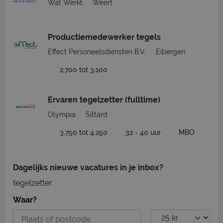
Wat Werkt
Weert
Productiemedewerker tegels
Effect Personeelsdiensten B.V.
Eibergen
2.700 tot 3.100
Ervaren tegelzetter (fulltime)
Olympia
Sittard
3.750 tot 4.250
32 - 40 uur
MBO
Dagelijks nieuwe vacatures in je inbox?
tegelzetter
Waar?