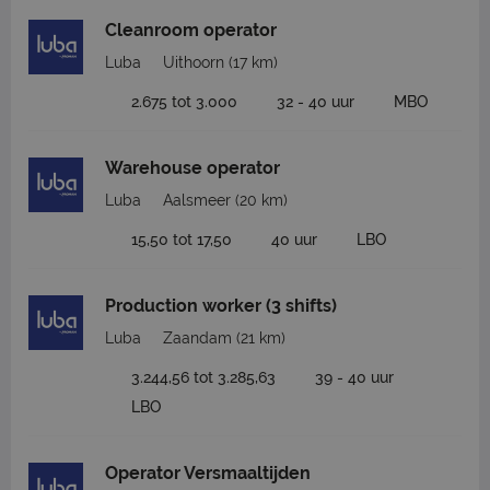
Cleanroom operator
Luba
Uithoorn
(17 km)
2.675 tot 3.000
32 - 40 uur
MBO
Warehouse operator
Luba
Aalsmeer
(20 km)
15,50 tot 17,50
40 uur
LBO
Production worker (3 shifts)
Luba
Zaandam
(21 km)
3.244,56 tot 3.285,63
39 - 40 uur
LBO
Operator Versmaaltijden