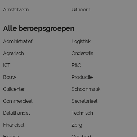
Amstelveen
Uithoorn
Alle beroepsgroepen
Administratief
Logistiek
Agrarisch
Onderwijs
ICT
P&O
Bouw
Productie
Callcenter
Schoonmaak
Commercieel
Secretarieel
Detailhandel
Technisch
Financieel
Zorg
Horeca
Overheid