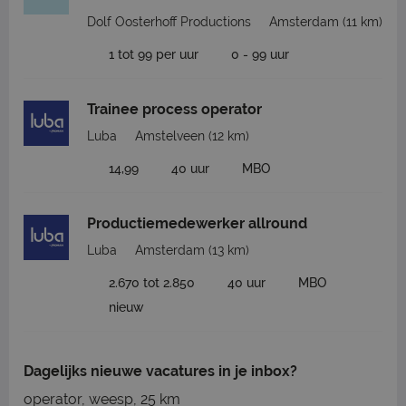
Dolf Oosterhoff Productions
Amsterdam
(11 km)
1 tot 99 per uur
0 - 99 uur
Trainee process operator
Luba
Amstelveen
(12 km)
14,99
40 uur
MBO
Productiemedewerker allround
Luba
Amsterdam
(13 km)
2.670 tot 2.850
40 uur
MBO
nieuw
Dagelijks nieuwe vacatures in je inbox?
operator, weesp, 25 km