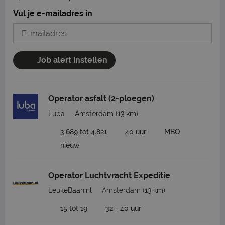
Vul je e-mailadres in
Job alert instellen
Operator asfalt (2-ploegen)
Luba
Amsterdam
(13 km)
3.689 tot 4.821
40 uur
MBO
nieuw
Operator Luchtvracht Expeditie
LeukeBaan.nl
Amsterdam
(13 km)
15 tot 19
32 - 40 uur