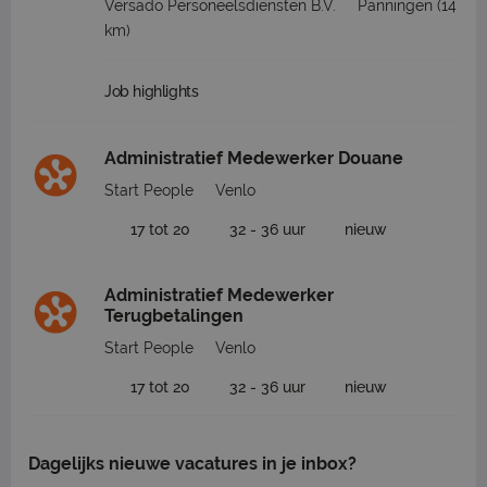
Versado Personeelsdiensten B.V.
Panningen
(14
km)
Job highlights
Administratief Medewerker Douane
Start People
Venlo
17 tot 20
32 - 36 uur
nieuw
Administratief Medewerker
Terugbetalingen
Start People
Venlo
17 tot 20
32 - 36 uur
nieuw
Dagelijks nieuwe vacatures in je inbox?