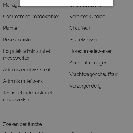
Manager
Office assistent
Commercieel medewerker
Verpleegkundige
Planner
Chauffeur
Receptioniste
Secretaresse
Logistiek administratief
Horecamedewerker
medewerker
Accountmanager
Administratief assistent
Vrachtwagenchauffeur
Administratief werk
Verzorgende ig
Technisch administratief
medewerker
Zoeken per functie