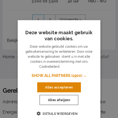
3.000 tot 3.500
40 uur
HBO - WO
1
2
Volgende >
Deze website maakt gebruik
van cookies.
Bekijk
recent gesloten vacatures
Deze website gebruikt cookies om uw
gebruikerservaring te verbeteren. Door onze
Home
Overzicht vacatures
Venlo
Administratief
website te gebruiken, stemt u in met alle
cookies in overeenstemming met ons
Cookiebeleid.
Lees verder
SHOW ALL PARTNERS
(1900) →
Alles accepteren
Gerelateerde functies
Alles afwijzen
Administratief medewerker
Medewerker backoffice
Energie
Management assistente
DETAILS WEERGEVEN