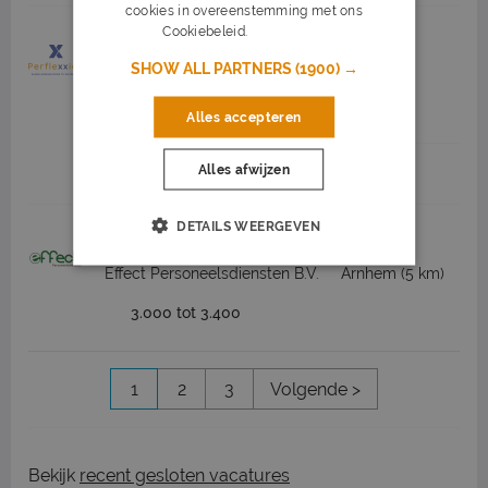
cookies in overeenstemming met ons
Cookiebeleid.
Lees verder
Productiemedewerker Maaltijden
SHOW ALL PARTNERS
(1900) →
Perflexxion
Katwijk
(28 km)
14,99
16 uur
Alles accepteren
Alles afwijzen
Job highlights
DETAILS WEERGEVEN
Productiemedewerker
Effect Personeelsdiensten B.V.
Arnhem
(5 km)
3.000 tot 3.400
1
2
3
Volgende >
Bekijk
recent gesloten vacatures