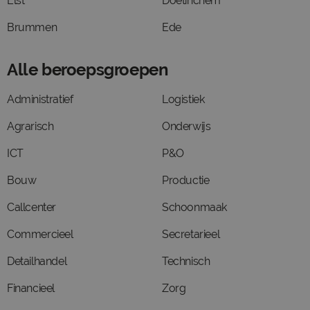
Elst
Doetinchem
Brummen
Ede
Alle beroepsgroepen
Administratief
Logistiek
Agrarisch
Onderwijs
ICT
P&O
Bouw
Productie
Callcenter
Schoonmaak
Commercieel
Secretarieel
Detailhandel
Technisch
Financieel
Zorg