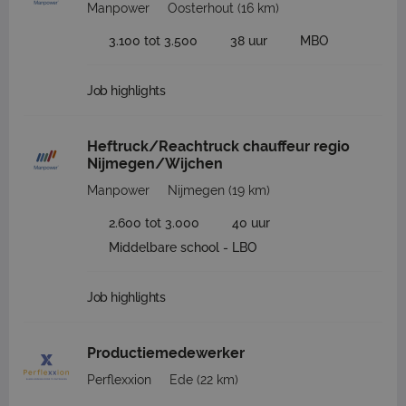
Manpower
Oosterhout
(16 km)
3.100 tot 3.500
38 uur
MBO
Job highlights
Heftruck/Reachtruck chauffeur regio
Nijmegen/Wijchen
Manpower
Nijmegen
(19 km)
2.600 tot 3.000
40 uur
Middelbare school - LBO
Job highlights
Productiemedewerker
Perflexxion
Ede
(22 km)