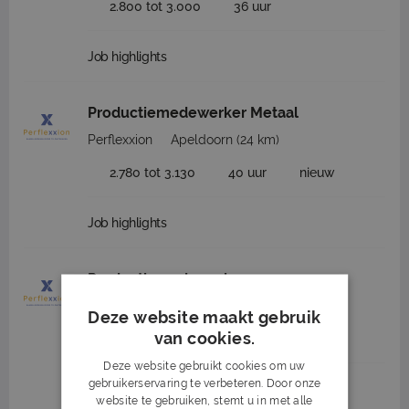
2.800 tot 3.000
36 uur
Job highlights
Productiemedewerker Metaal
Perflexxion
Apeldoorn
(24 km)
2.780 tot 3.130
40 uur
nieuw
Job highlights
Productiemedewerker
Perflexxion
Apeldoorn
(24 km)
Deze website maakt gebruik
van cookies.
16 tot 17
40 uur
LBO
Deze website gebruikt cookies om uw
gebruikerservaring te verbeteren. Door onze
Job highlights
website te gebruiken, stemt u in met alle